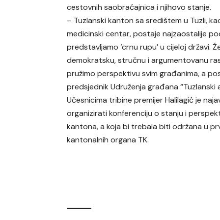
cestovnih saobraćajnica i njihovo stanje.
– Tuzlanski kanton sa središtem u Tuzli, k
medicinski centar, postaje najzaostalije p
predstavljamo ‘crnu rupu’ u cijeloj državi. 
demokratsku, stručnu i argumentovanu ra
pružimo perspektivu svim građanima, a pose
predsjednik Udruženja građana “Tuzlanski a
Učesnicima tribine premijer Halilagić je 
organizirati konferenciju o stanju i persp
kantona, a koja bi trebala biti održana u p
kantonalnih organa TK.