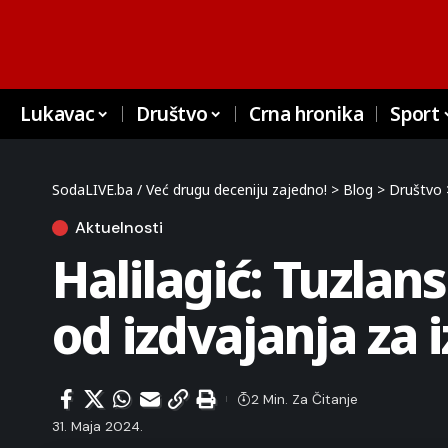
Lukavac
Društvo
Crna hronika
Sport
SodaLIVE.ba / Već drugu deceniju zajedno!
>
Blog
>
Društvo
Aktuelnosti
Halilagić: Tuzlan
od izdvajanja za 
2 Min. Za Čitanje
31. Maja 2024.