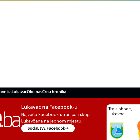
ovnica
Lukavac
Oko nas
Crna hronika
Lukavac na Facebook-u
Najveća Facebook stranica i skup
Lukavčana na jednom mjestu.
SodaLIVE Facebook