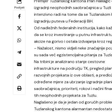
Premijer Tuzlanskog kantona Irfan Halilagi
izgradnji neophodnih saobraćajnica u Tuzli
Podijeli
intenzivno radi na tome da se Tuzlanskom k
izgradnju puteva u Federaciji BiH.
Od nadležnih federalnih institucija, kako k
da se kroz investiranje u putnu infrastrukt
akcize na gorivo i ostala izdvajanja kroz reg
– Nažalost, nismo vidjeli neke značajnije poz
su sada već egzistencijalna pitanja za Tuzla
Na tribini je analizirano stanje cestovne
infrastrukture na području TK, pregled plan
razvojnih projekata iz ove oblasti, a predlo
određene mjere za ubrzanje izgradnje plan
saobraćajnica, prioriteti, rokovi i načini fin
tih neophodnih projekata za Tuzlu.
Naglašeno je da je jedan od gorućih proble
Tuzlanskog kantona alarmantan nedostat