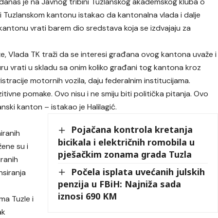
ć danas je na Javnog tribini Tuzlanskog akademskog kluba o
 i Tuzlanskom kantonu istakao da kantonalna vlada i dalje
antonu vrati barem dio sredstava koja se izdvajaju za
aže, Vlada TK traži da se interesi građana ovog kantona uvaže i
uru vrati u skladu sa onim koliko građani tog kantona kroz
istracije motornih vozila, daju federalnim institucijama.
itivne pomake. Ovo nisu i ne smiju biti politička pitanja. Ovo
nski kanton – istakao je Halilagić.
Pojačana kontrola kretanja
iranih
bicikala i električnih romobila u
žene su i
pješačkim zonama grada Tuzla
iranih
Počela isplata uvećanih julskih
ansiranja
penzija u FBiH: Najniža sada
iznosi 690 KM
ma Tuzle i
ak