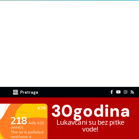
Pretraga
30
godina
Lukavčani su bez pitke
vode!