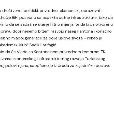
ao društveno-politički, privredno-ekonomski, obrazovni i
odručje BiH, posebno sa aspekta putne infrastrukture, tako da
Želimo da se sadašnje stanje hitno mijenja, te da kroz otvorenu
spravu doprinesemo bržem razvoju našeg kantona i konačno
bno mladoj generaciji za bolje uslove života – rekao je
kademski klub“ Sadik Latifagić.
najavio da će Vlada sa Kantonalnom privrednom komorom TK
ektivama ekonomskog i infrastrukturnog razvoja Tuzlanskog
rvoj polovini juna, saopćeno je iz Ureda za zajedničke poslove