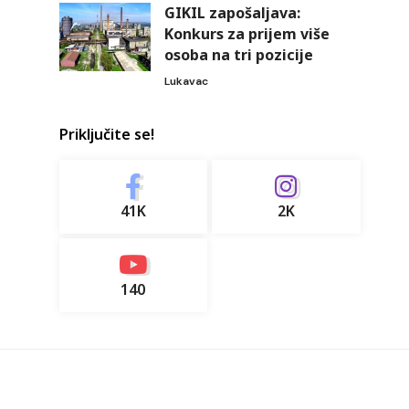
GIKIL zapošaljava:
Konkurs za prijem više
osoba na tri pozicije
Lukavac
Priključite se!
41K
2K
140