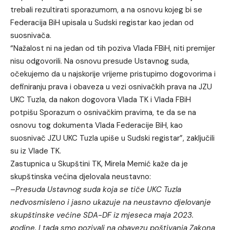
trebali rezultirati sporazumom, a na osnovu kojeg bi se
Federacija BiH upisala u Sudski registar kao jedan od
suosnivača.
“Nažalost ni na jedan od tih poziva Vlada FBiH, niti premijer
nisu odgovorili. Na osnovu presude Ustavnog suda,
očekujemo da u najskorije vrijeme pristupimo dogovorima i
definiranju prava i obaveza u vezi osnivačkih prava na JZU
UKC Tuzla, da nakon dogovora Vlada TK i Vlada FBiH
potpišu Sporazum o osnivačkim pravima, te da se na
osnovu tog dokumenta Vlada Federacije BiH, kao
suosnivač JZU UKC Tuzla upiše u Sudski registar”, zaključili
su iz Vlade TK.
Zastupnica u Skupštini TK, Mirela Memić kaže da je
skupštinska većina djelovala neustavno:
–
Presuda Ustavnog suda koja se tiče UKC Tuzla
nedvosmisleno i jasno ukazuje na neustavno djelovanje
skupštinske većine SDA-DF iz mjeseca maja 2023.
godine. I tada smo pozivali na obavezu poštivanja Zakona