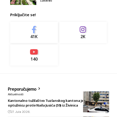
Lukavac
Priključite se!
41K
2K
140
Preporučujemo
Aktuelnosti
Kantonalno tužilaštvo Tuzlanskog kantona je podiglo
optužnicu protiv Naila Jusića (59) iz Živinica
27. Jula 2026.