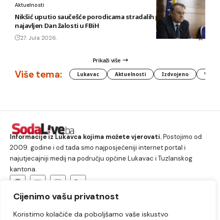
Aktuelnosti
Nikšić uputio saučešće porodicama stradalih planinara,
najavljen Dan žalosti u FBiH
27. Jula 2026.
Prikaži više
Više tema:
Lukavac
Aktuelnosti
Izdvojeno
Vlada
Informacije iz Lukavca kojima možete vjerovati.
Postojimo od
2009. godine i od tada smo najposjećeniji internet portal i
najutjecajniji medij na području općine Lukavac i Tuzlanskog
kantona.
Cijenimo vašu privatnost
O nama
Koristimo kolačiće da poboljšamo vaše iskustvo
Lukavac
Društvo
Crna hronika
Sport