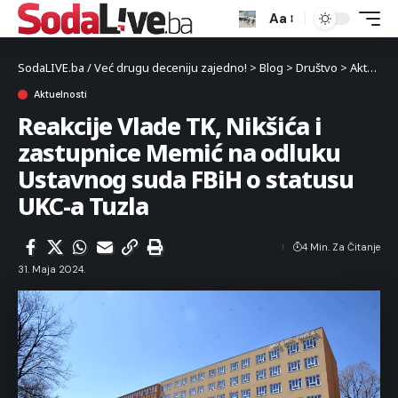
Aa
SodaLIVE.ba / Već drugu deceniju zajedno!
>
Blog
>
Društvo
>
Aktuelnosti
Aktuelnosti
Reakcije Vlade TK, Nikšića i
zastupnice Memić na odluku
Ustavnog suda FBiH o statusu
UKC-a Tuzla
4 Min. Za Čitanje
31. Maja 2024.