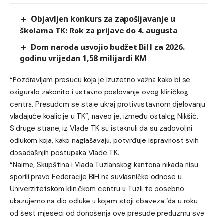
Objavljen konkurs za zapošljavanje u
školama TK: Rok za prijave do 4. augusta
Dom naroda usvojio budžet BiH za 2026.
godinu vrijedan 1,58 milijardi KM
“Pozdravljam presudu koja je izuzetno važna kako bi se
osiguralo zakonito i ustavno poslovanje ovog kliničkog
centra. Presudom se staje ukraj protivustavnom djelovanju
vladajuće koalicije u TK”, naveo je, između ostalog Nikšić.
S druge strane, iz Vlade TK su istaknuli da su zadovoljni
odlukom koja, kako naglašavaju, potvrđuje ispravnost svih
dosadašnjih postupaka Vlade TK.
“Naime, Skupština i Vlada Tuzlanskog kantona nikada nisu
sporili pravo Federacije BiH na suvlasničke odnose u
Univerzitetskom kliničkom centru u Tuzli te posebno
ukazujemo na dio odluke u kojem stoji obaveza ‘da u roku
od šest mjeseci od donošenja ove presude preduzmu sve