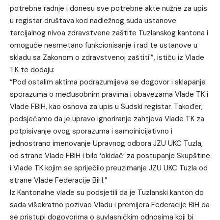
potrebne radnje i donesu sve potrebne akte nužne za upis
u registar društava kod nadležnog suda ustanove
tercijalnog nivoa zdravstvene zaštite Tuzlanskog kantona i
omoguće nesmetano funkcionisanje i rad te ustanove u
skladu sa Zakonom o zdravstvenoj zaštiti'”, ističu iz Vlade
TK te dodaju:
“Pod ostalim aktima podrazumijeva se dogovor i sklapanje
sporazuma o međusobnim pravima i obavezama Vlade TK i
Vlade FBiH, kao osnova za upis u Sudski registar. Također,
podsjećamo da je upravo ignoriranje zahtjeva Vlade TK za
potpisivanje ovog sporazuma i samoinicijativno i
jednostrano imenovanje Upravnog odbora JZU UKC Tuzla,
od strane Vlade FBiH i bilo ‘okidač’ za postupanje Skupštine
i Vlade TK kojim se spriječilo preuzimanje JZU UKC Tuzla od
strane Vlade Federacije BiH.”
Iz Kantonalne vlade su podsjetili da je Tuzlanski kanton do
sada višekratno pozivao Vladu i premijera Federacije BiH da
se pristupi dogovorima o suvlasničkim odnosima koji bi