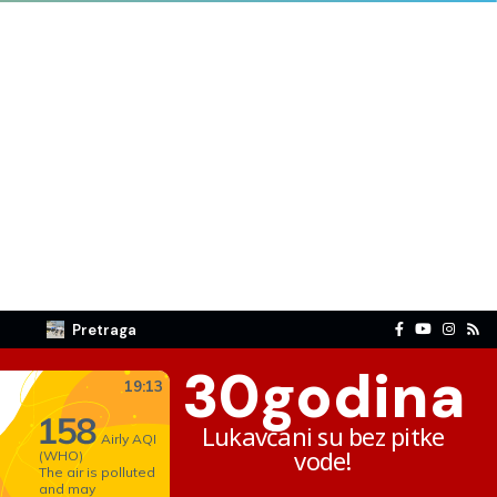
Pretraga
30
godina
Lukavčani su bez pitke
vode!