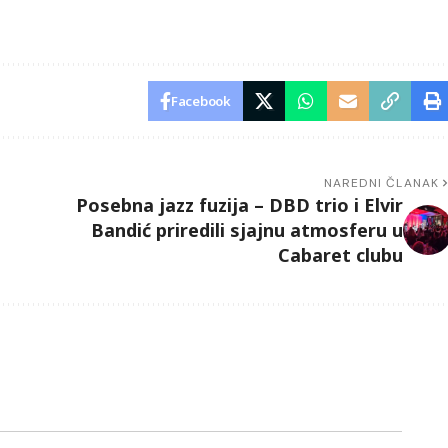
Facebook
NAREDNI ČLANAK
Posebna jazz fuzija – DBD trio i Elvir
Bandić priredili sjajnu atmosferu u
Cabaret clubu