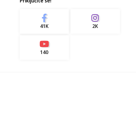
Priključite se!
41K
2K
140