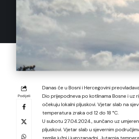
Danas će u Bosni i Hercegovini preovlada
Dio prijepodneva po kotlinama Bosne i uz ri
Podijeli
očekuju lokalni pljuskovi. Vjetar slab na sj
temperatura zraka od 12 do 18 °C.
U subotu 27.04.2024., sunčano uz umjerenu o
pljuskovi. Vjetar slab u sjevernim područjim
zemlje južni i jugozapadni. Jutarnja temper