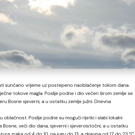
vati sunčano vrijeme uz postepeno naoblačenje tokom dana.
ječne tokove magla. Poslije podne i dio večeri širom zemlje se
everu Bosne sjeverni, a u ostatku zemlje južni. Dnevna
blačnost. Poslije podne su mogući rijetki i slabi lokalni
a Bosne, veći dio dana, sjeverni i sjeveroistočni, a u ostatku
atura zraka od 4 do 10, na jugu do 13, a dnevna od 17 do 23 °C