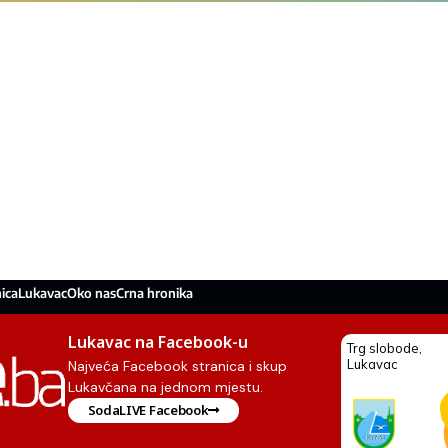
ica
Lukavac
Oko nas
Crna hronika
Lukavac na Facebook-u
Najveća Facebook stranica i skup
Lukavčana na jednom mjestu.
SodaLIVE Facebook