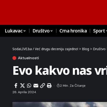
Lukavac
Društvo
Crna hronika
Sport
SodaLIVE.ba / Već drugu deceniju zajedno!
>
Blog
>
Društvo
Aktuelnosti
Evo kakvo nas vr
2 Min. Za Čitanje
26. Aprila 2024.