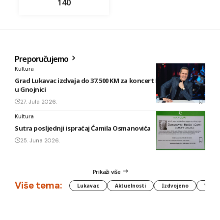
140
Preporučujemo
Kultura
Grad Lukavac izdvaja do 37.500 KM za koncert Enesa Begovića
u Gnojnici
27. Jula 2026.
Kultura
Sutra posljednji ispraćaj Ćamila Osmanovića
25. Juna 2026.
Prikaži više
Više tema:
Lukavac
Aktuelnosti
Izdvojeno
Vlada