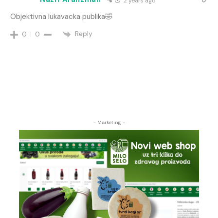
2 years ago
Objektivna lukavacka publika🤣
Reply
0
0
- Marketing -