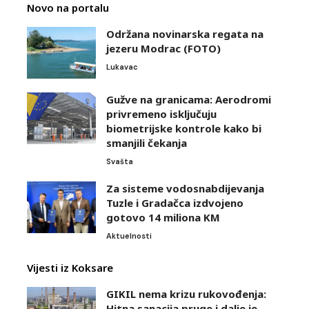
Novo na portalu
Održana novinarska regata na
jezeru Modrac (FOTO)
Lukavac
Gužve na granicama: Aerodromi
privremeno isključuju
biometrijske kontrole kako bi
smanjili čekanja
Svašta
Za sisteme vodosnabdijevanja
Tuzle i Gradačca izdvojeno
gotovo 14 miliona KM
Aktuelnosti
Vijesti iz Koksare
GIKIL nema krizu rukovođenja:
Hitna sanacija pruge i dalje je