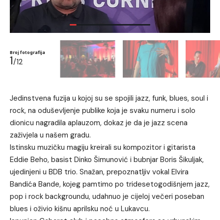
Broj fotografija
1
/12
Jedinstvena fuzija u kojoj su se spojili jazz, funk, blues, soul i
rock, na oduševljenje publike koja je svaku numeru i solo
dionicu nagradila aplauzom, dokaz je da je jazz scena
zaživjela u našem gradu.
Istinsku muzičku magiju kreirali su kompozitor i gitarista
Eddie Beho, basist Dinko Šimunović i bubnjar Boris Šikuljak,
ujedinjeni u BDB trio. Snažan, prepoznatljiv vokal Elvira
Bandića Bande, kojeg pamtimo po tridesetogodišnjem jazz,
pop i rock backgroundu, udahnuo je cijeloj večeri poseban
blues i oživio kišnu aprilsku noć u Lukavcu.