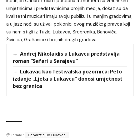
Ispunjen Cabaret club i posebna atmosfera sa vrhunskim
umjetnicima i predstavnicima brojnih medija, dokaz su da
kvalitetni muzičari imaju svoju publiku i u manjim gradovima,
a u jazz noći su uživali poklonici ovog muzičkog pravca koji
su nam stigli iz Tuzle, Lukavca, Srebrenika, Banovića,
Živinica, Gračanice i brojnih drugih gradova.
Andrej Nikolaidis u Lukavcu predstavlja
roman “Safari u Sarajevu”
Lukavac kao festivalska pozornica: Peto
izdanje „Ljeta u Lukavcu“ donosi umjetnost
bez granica
OZNAKE:
Cabaret club Lukavac