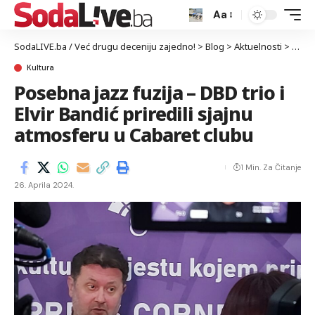
Aa
SodaLIVE.ba / Već drugu deceniju zajedno!
>
Blog
>
Aktuelnosti
>
Kultu
Kultura
Posebna jazz fuzija – DBD trio i
Elvir Bandić priredili sjajnu
atmosferu u Cabaret clubu
1 Min. Za Čitanje
26. Aprila 2024.