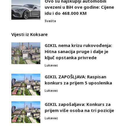
Ovo su najskuplji automobili
uvezeni u BiH ove godine: Cijene
idu i do 468.000 KM
Svašta
Vijesti iz Koksare
GIKIL nema krizu rukovođenja:
Hitna sanacija pruge i dalje je
ključ opstanka privrede
Lukavac
GIKIL ZAPOŠLJAVA: Raspisan
konkurs za prijem 5 uposlenika
Lukavac
GIKIL zapošaljava: Konkurs za
prijem više osoba na tri pozicije
Lukavac