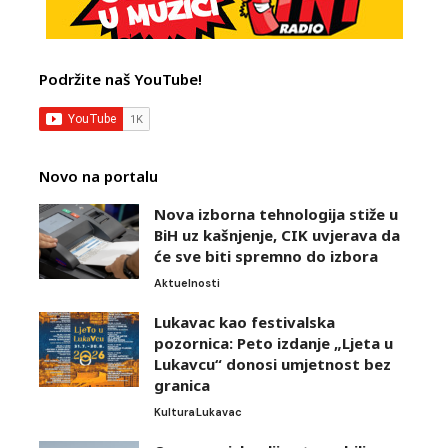
Podržite naš YouTube!
Novo na portalu
Nova izborna tehnologija stiže u
BiH uz kašnjenje, CIK uvjerava da
će sve biti spremno do izbora
Aktuelnosti
Lukavac kao festivalska
pozornica: Peto izdanje „Ljeta u
Lukavcu“ donosi umjetnost bez
granica
Kultura
Lukavac