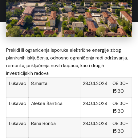
Prekidi ili ograničenja isporuke električne energije zbog
planiranih isključenja, odnosno ograničenja radi održavanja,
remonta, priključenja novih kupaca, kao i drugih
investicijskih radova.
Lukavac
8.marta
28.04.2024
08:30-
15:30
Lukavac
Alekse Šantića
28.04.2024
08:30-
15:30
Lukavac
Bana Borića
28.04.2024
08:30-
15:30