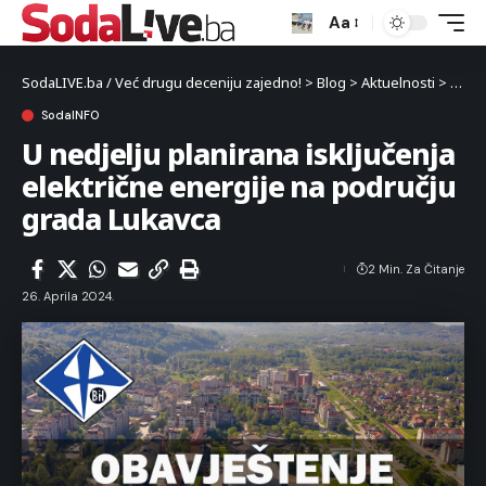
Aa
SodaLIVE.ba / Već drugu deceniju zajedno!
>
Blog
>
Aktuelnosti
>
Luka
SodaINFO
U nedjelju planirana isključenja
električne energije na području
grada Lukavca
2 Min. Za Čitanje
26. Aprila 2024.