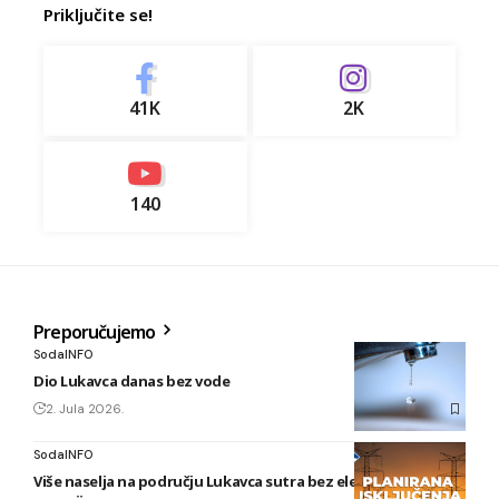
Priključite se!
41K
2K
140
Preporučujemo
SodaINFO
Dio Lukavca danas bez vode
2. Jula 2026.
SodaINFO
Više naselja na području Lukavca sutra bez električne