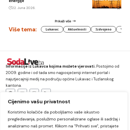
energije
22. Juna 2026.
Prikaži više
Više tema:
Lukavac
Aktuelnosti
Izdvojeno
Vlada
Informacije iz Lukavca kojima možete vjerovati.
Postojimo od
2009. godine i od tada smo najposjećeniji internet portal i
najutjecajniji medij na području općine Lukavac i Tuzlanskog
kantona.
Cijenimo vašu privatnost
O nama
Koristimo kolačiće da poboljšamo vaše iskustvo
Lukavac
Društvo
Crna hronika
Sport
pregledavanja, poslužimo personalizirane oglase ili sadržaj i
Kultura
Kolumne
Slobodno vrijeme
analiziramo naš promet. Klikom na "Prihvati sve", pristajete