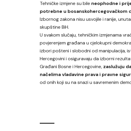
Tehničke izmjene su bile
neophodne i prij
potrebne u bosanskohercegovačkom 
Izbornog zakona nisu usvojile i ranije, un
skupštine BiH.
U svakom slučaju, tehničkim izmjenama vr
povjerenjem građana u cjelokupni demokrat
izbori pošteni i slobodni od manipulacija, 
Hercegovini i osiguravaju da izborni rezult
Građani Bosne i Hercegovine,
zaslužuju d
načelima vladavine prava i pravne sigur
od onih koji su na snazi u savremenim demo