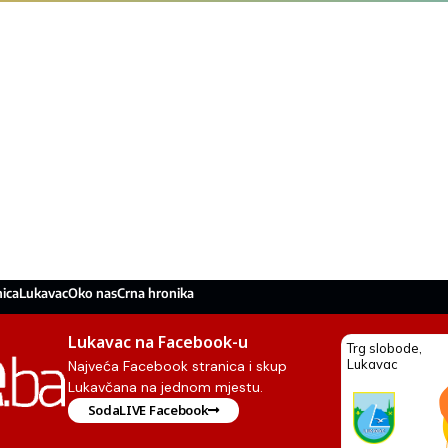
ica
Lukavac
Oko nas
Crna hronika
Lukavac na Facebook-u
Najveća Facebook stranica i skup
Lukavčana na jednom mjestu.
SodaLIVE Facebook