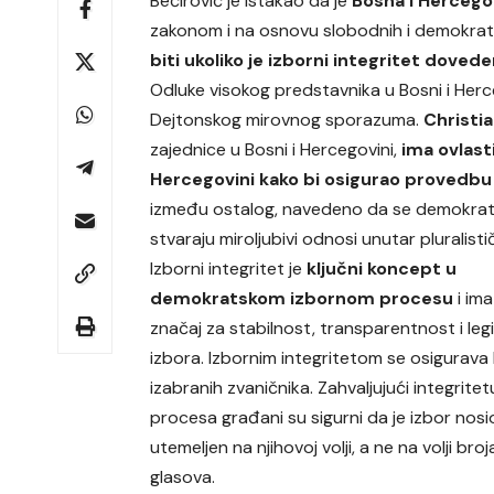
Bećirović je istakao da je
Bosna i Hercego
zakonom i na osnovu slobodnih i demokrat
biti ukoliko je izborni integritet dovede
Odluke visokog predstavnika u Bosni i Herce
Dejtonskog mirovnog sporazuma.
Christi
zajednice u Bosni i Hercegovini,
ima ovlast
Hercegovini kako bi osigurao provedb
između ostalog, navedeno da se demokrats
stvaraju miroljubivi odnosi unutar pluralist
Izborni integritet je
ključni koncept u
demokratskom izbornom procesu
i ima
značaj za stabilnost, transparentnost i leg
izbora. Izbornim integritetom se osigurava 
izabranih zvaničnika. Zahvaljujući integrite
procesa građani su sigurni da je izbor nosi
utemeljen na njihovoj volji, a ne na volji bro
glasova.