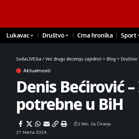
Lukavac
Društvo
Crna hronika
Sport
SodaLIVE.ba / Već drugu deceniju zajedno!
>
Blog
>
Društvo
Aktuelnosti
Denis Bećirović –
potrebne u BiH
2 Min. Za Čitanje
27. Marta 2024.