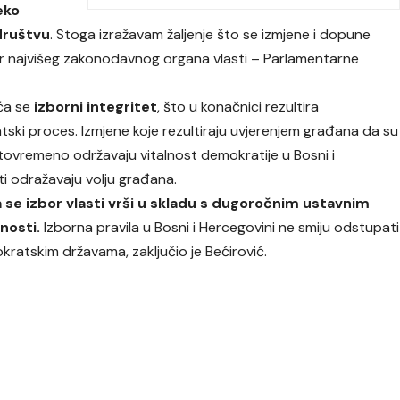
eko
društvu
. Stoga izražavam žaljenje što se izmjene i dopune
utar najvišeg zakonodavnog organa vlasti – Parlamentarne
aća se
izborni integritet
, što u konačnici rezultira
ski proces. Izmjene koje rezultiraju uvjerenjem građana da su
istovremeno održavaju vitalnost demokratije u Bosni i
ati odražavaju volju građana.
a se izbor vlasti vrši u skladu s dugoročnim ustavnim
nosti.
Izborna pravila u Bosni i Hercegovini ne smiju odstupati
kratskim državama, zaključio je Bećirović.