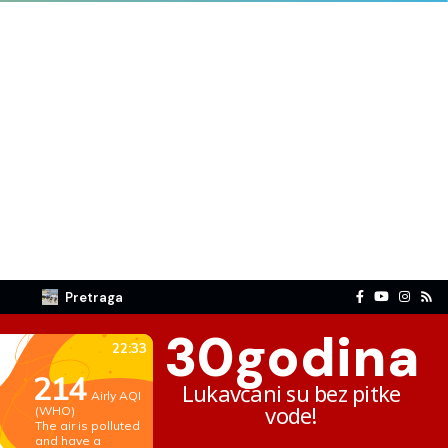
Pretraga
30
godina
Lukavčani su bez pitke
vode!