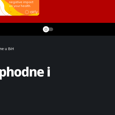
bne u BiH
ophodne i