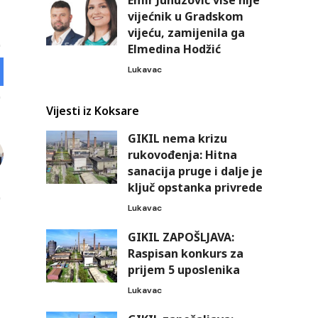
Emir Junuzović više nije
vijećnik u Gradskom
vijeću, zamijenila ga
Elmedina Hodžić
Lukavac
Vijesti iz Koksare
GIKIL nema krizu
rukovođenja: Hitna
sanacija pruge i dalje je
ključ opstanka privrede
Lukavac
GIKIL ZAPOŠLJAVA:
Raspisan konkurs za
prijem 5 uposlenika
Lukavac