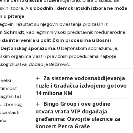
vina demokratska država
koja funkcionira u skladu sa
skih izbora. A
slobodnih i demokratskih izbora ne može
n u pitanje.
govini rezultat su njegovih ovlaštenja proizašlih iz
an Schmidt
, kao legitimni visoki predstavnik međunarodne
i da intervenira u političkim procesima u Bosni i
u Dejtonskog sporazuma
. U Dejtonskom sporazumu je,
kim organima vlasti i pravičnim procedurama najbolje
ičkog društva, dodao je Bećirović.
Za sisteme vodosnabdijevanja
 veliki
Tuzle i Gradačca izdvojeno gotovo
itimnost
14 miliona KM
legitimitet
Bingo Group i ove godine
tu izbornog
otvara vrata VIP događaja
oca vlasti
građanima: Osvojite ulaznice za
jača
koncert Petra Graše