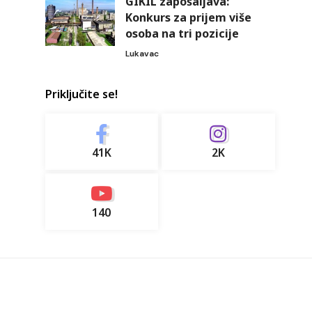
GIKIL zapošaljava:
Konkurs za prijem više
osoba na tri pozicije
Lukavac
Priključite se!
41K
2K
140