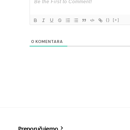
{}
[+]
0
KOMENTARA
Preporučujemo