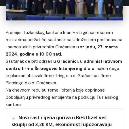
Premijer Tuzlanskog kantona Irfan Halilagić sa resornim
ministrima održat će sastanak sa Udruženjem poslodavaca
i samostalnih privrednika Gračanica
u srijedu, 27. marta
2024. godine u 10:00 sati.
Sastanak će biti održan
u Gračanici, u administrativnom
centru firme Širbegović Inženjering d.o.o.
nakon čega
je planiran obilazak firme Tring d.o.o. Gračanica i firme
Plamingo d.o.o. Gračanica.
Na dnevnom redu su teme i pitanja koje doprinose
poboljšanju privrednog ambijenta na području Tuzlanskog
kantona.
Novi rast cijena goriva u BiH: Dizel već
skuplji od 3,20 KM, ekonomisti upozoravaju