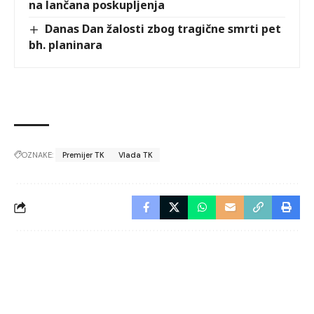
na lančana poskupljenja
Danas Dan žalosti zbog tragične smrti pet
bh. planinara
OZNAKE:
Premijer TK
Vlada TK