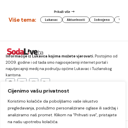
Prikaži više
Više tema:
Lukavac
Aktuelnosti
Izdvojeno
Vlada
Informacije iz Lukavca kojima možete vjerovati.
Postojimo od
2009. godine i od tada smo najposjećeniji internet portal i
najutjecajniji medij na području općine Lukavac i Tuzlanskog
kantona.
Cijenimo vašu privatnost
O nama
Koristimo kolačiće da poboljšamo vaše iskustvo
Lukavac
Društvo
Crna hronika
Sport
pregledavanja, poslužimo personalizirane oglase ili sadržaj i
Kultura
Kolumne
Slobodno vrijeme
analiziramo naš promet. Klikom na "Prihvati sve", pristajete
na našu upotrebu kolačića.
2009. – 2024. © Lukavački info portal – SodaLIVE.ba. Sva prava