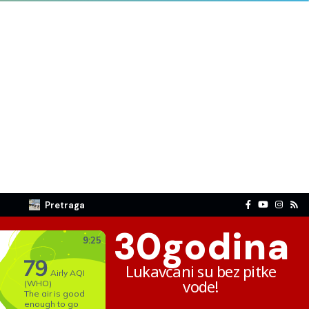
Pretraga
30
godina
Lukavčani su bez pitke
vode!