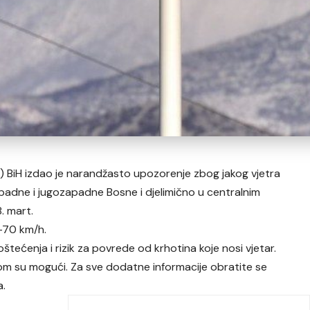
 BiH izdao je narandžasto upozorenje zbog jakog vjetra
padne i jugozapadne Bosne i djelimično u centralnim
8. mart.
0-70 km/h.
štećenja i rizik za povrede od krhotina koje nosi vjetar.
jom su mogući. Za sve dodatne informacije obratite se
a.