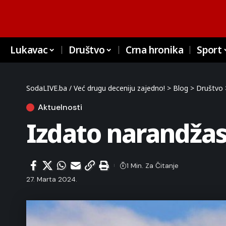
Lukavac
Društvo
Crna hronika
Sport
SodaLIVE.ba / Već drugu deceniju zajedno!
>
Blog
>
Društvo
Aktuelnosti
Izdato narandžas
1 Min. Za Čitanje
27. Marta 2024.