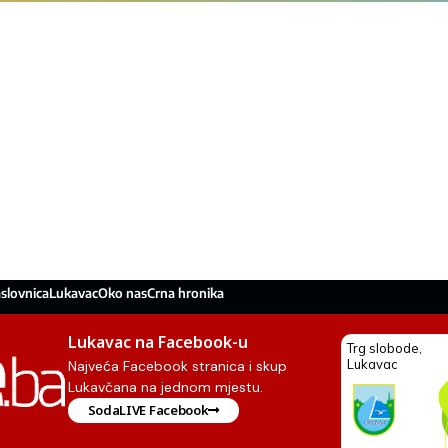
slovnica
Lukavac
Oko nas
Crna hronika
Lukavac na Facebook-u
Najveća Facebook stranica i skup
Lukavčana na jednom mjestu.
SodaLIVE Facebook