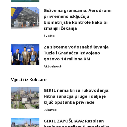
Gužve na granicama: Aerodromi
privremeno isključuju
biometrijske kontrole kako bi
smanjili čekanja
Svašta
Za sisteme vodosnabdijevanja
Tuzle i Gradačca izdvojeno
gotovo 14 miliona KM
Aktuelnosti
Vijesti iz Koksare
GIKIL nema krizu rukovođenja:
Hitna sanacija pruge i dalje je
ključ opstanka privrede
Lukavac
GIKIL ZAPOŠLJAVA: Raspisan
konkurs za prijem 5 uposlenika