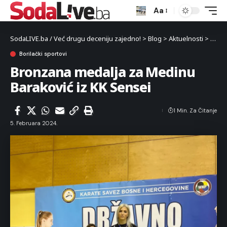
Aa
SodaLIVE.ba / Već drugu deceniju zajedno!
>
Blog
>
Aktuelnosti
>
Sport
Borilački sportovi
Bronzana medalja za Medinu
Baraković iz KK Sensei
1 Min. Za Čitanje
5. Februara 2024.