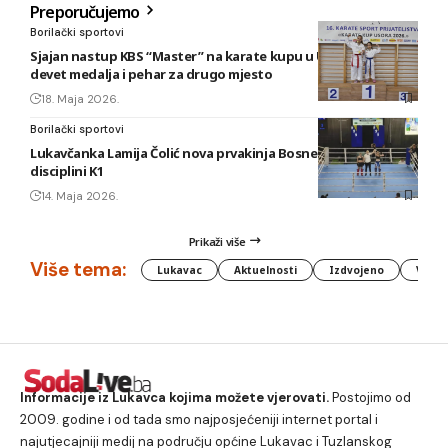
Preporučujemo
Borilački sportovi
Sjajan nastup KBS “Master” na karate kupu u Usori: Osvojeno
devet medalja i pehar za drugo mjesto
18. Maja 2026.
Borilački sportovi
Lukavčanka Lamija Čolić nova prvakinja Bosne i Hercegovine u
disciplini K1
14. Maja 2026.
Prikaži više
Više tema:
Lukavac
Aktuelnosti
Izdvojeno
Vlada
Informacije iz Lukavca kojima možete vjerovati.
Postojimo od
2009. godine i od tada smo najposjećeniji internet portal i
najutjecajniji medij na području općine Lukavac i Tuzlanskog