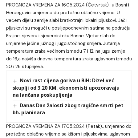
PROGNOZA VREMENA ZA 16.05.2024 (Četvrtak)., u Bosni i
Hercegovini umjereno do pretežno oblačno vrijeme. U
većem dijelu zemlje slabi kratkotrajni lokalni pljuskovi. Jači
pljuskovi su mogući u poslijepodnevnim satima na području
Krajine, sjeveru i sjeveroistoku Bosne. Vjetar slab do
umjerene jačine južnog i jugoistočnog smjera. Jutarnja
temperatura zraka većinom između 7 i 12, na jugu zemlje
do 16,a najviša dnevna temperatura zraka uglavnom između
20 i 26 stupnjeva.
Novi rast cijena goriva u BiH: Dizel već
skuplji od 3,20 KM, ekonomisti upozoravaju
na lančana poskupljenja
Danas Dan žalosti zbog tragične smrti pet
bh. planinara
PROGNOZA VREMENA ZA 17.05.2024 (Petak)., umjereno do
pretežno oblačno vrijeme sa kišom i pljuskovima, uglavnom