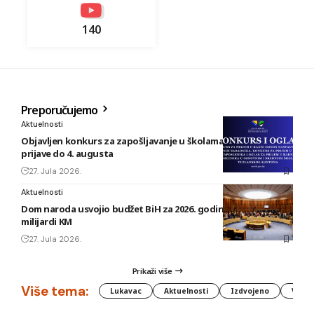
140
Preporučujemo
Aktuelnosti
Objavljen konkurs za zapošljavanje u školama TK: Rok za
prijave do 4. augusta
27. Jula 2026.
Aktuelnosti
Dom naroda usvojio budžet BiH za 2026. godinu vrijedan 1,58
milijardi KM
27. Jula 2026.
Prikaži više
Više tema:
Lukavac
Aktuelnosti
Izdvojeno
Vlada