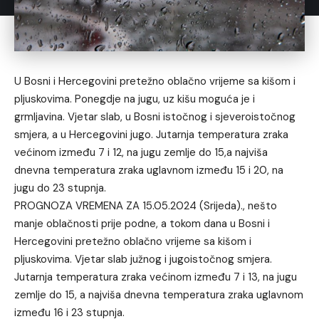
U Bosni i Hercegovini pretežno oblačno vrijeme sa kišom i
pljuskovima. Ponegdje na jugu, uz kišu moguća je i
grmljavina. Vjetar slab, u Bosni istočnog i sjeveroistočnog
smjera, a u Hercegovini jugo. Jutarnja temperatura zraka
većinom između 7 i 12, na jugu zemlje do 15,a najviša
dnevna temperatura zraka uglavnom između 15 i 20, na
jugu do 23 stupnja.
PROGNOZA VREMENA ZA 15.05.2024 (Srijeda)., nešto
manje oblačnosti prije podne, a tokom dana u Bosni i
Hercegovini pretežno oblačno vrijeme sa kišom i
pljuskovima. Vjetar slab južnog i jugoistočnog smjera.
Jutarnja temperatura zraka većinom između 7 i 13, na jugu
zemlje do 15, a najviša dnevna temperatura zraka uglavnom
između 16 i 23 stupnja.