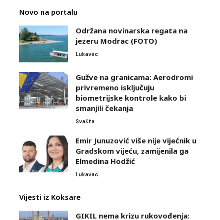
Novo na portalu
Održana novinarska regata na
jezeru Modrac (FOTO)
Lukavac
Gužve na granicama: Aerodromi
privremeno isključuju
biometrijske kontrole kako bi
smanjili čekanja
Svašta
Emir Junuzović više nije vijećnik u
Gradskom vijeću, zamijenila ga
Elmedina Hodžić
Lukavac
Vijesti iz Koksare
GIKIL nema krizu rukovođenja: