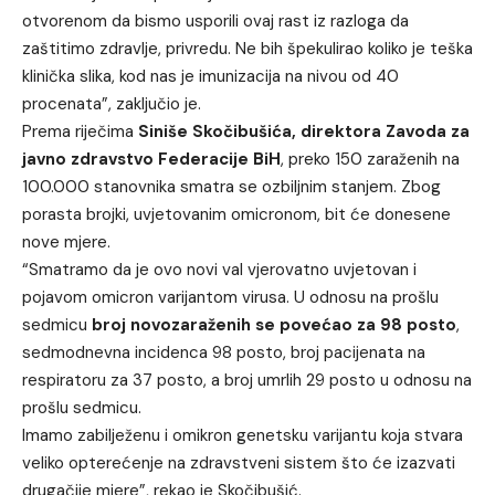
otvorenom da bismo usporili ovaj rast iz razloga da
zaštitimo zdravlje, privredu. Ne bih špekulirao koliko je teška
klinička slika, kod nas je imunizacija na nivou od 40
procenata”, zaključio je.
Prema riječima
Siniše Skočibušića, direktora Zavoda za
javno zdravstvo Federacije BiH
, preko 150 zaraženih na
100.000 stanovnika smatra se ozbiljnim stanjem. Zbog
porasta brojki, uvjetovanim omicronom, bit će donesene
nove mjere.
“Smatramo da je ovo novi val vjerovatno uvjetovan i
pojavom omicron varijantom virusa. U odnosu na prošlu
sedmicu
broj novozaraženih se povećao za 98 posto
,
sedmodnevna incidenca 98 posto, broj pacijenata na
respiratoru za 37 posto, a broj umrlih 29 posto u odnosu na
prošlu sedmicu.
Imamo zabilježenu i omikron genetsku varijantu koja stvara
veliko opterećenje na zdravstveni sistem što će izazvati
drugačije mjere”, rekao je Skočibušić.