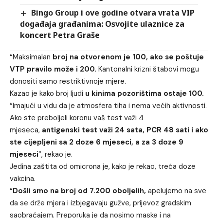
Bingo Group i ove godine otvara vrata VIP
događaja građanima: Osvojite ulaznice za
koncert Petra Graše
“Maksimalan
broj na otvorenom je 100, ako se poštuje
VTP pravilo može i 200.
Kantonalni krizni štabovi mogu
donositi samo restriktivnoje mjere.
Kazao je kako broj ljudi
u kinima pozorištima ostaje 100.
“Imajući u vidu da je atmosfera tiha i nema većih aktivnosti.
Ako ste preboljeli koronu vaš test važi 4
mjeseca,
antigenski test važi 24 sata, PCR 48 sati i ako
ste cijepljeni sa 2 doze 6 mjeseci, a za 3 doze 9
mjeseci
“, rekao je.
Jedina zaštita od omicrona je, kako je rekao, treća doze
vakcina.
“
Došli smo na broj od 7.200 oboljelih,
apelujemo na sve
da se drže mjera i izbjegavaju gužve, prijevoz gradskim
saobraćajem. Preporuka je da nosimo maske i na