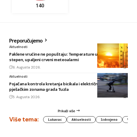
140
Preporučujemo
Aktuelnosti
Paklene vrućine ne popuštaju: Temperature u BiH i do 41
stepen, upaljeni crveni meteoalarmi
6. Augusta 2026.
Aktuelnosti
Pojačana kontrola kretanja bicikala i električnih romobila u
pješačkim zonama grada Tuzla
5. Augusta 2026.
Prikaži više
Više tema:
Lukavac
Aktuelnosti
Izdvojeno
Vlada