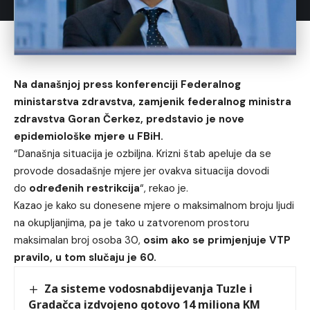
Na današnjoj press konferenciji Federalnog
ministarstva zdravstva, zamjenik federalnog ministra
zdravstva Goran Čerkez, predstavio je nove
epidemiološke mjere u FBiH.
“Današnja situacija je ozbiljna. Krizni štab apeluje da se
provode dosadašnje mjere jer ovakva situacija dovodi
do
određenih restrikcija
“, rekao je.
Kazao je kako su donesene mjere o maksimalnom broju ljudi
na okupljanjima, pa je tako u zatvorenom prostoru
maksimalan broj osoba 30,
osim ako se primjenjuje VTP
pravilo, u tom slučaju je 60.
Za sisteme vodosnabdijevanja Tuzle i
Gradačca izdvojeno gotovo 14 miliona KM