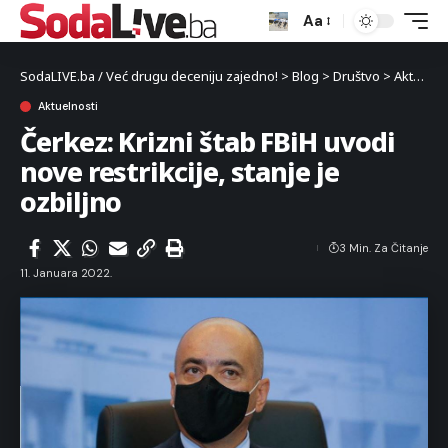
Aa
SodaLIVE.ba / Već drugu deceniju zajedno!
>
Blog
>
Društvo
>
Aktuelnosti
Aktuelnosti
Čerkez: Krizni štab FBiH uvodi
nove restrikcije, stanje je
ozbiljno
3 Min. Za Čitanje
11. Januara 2022.