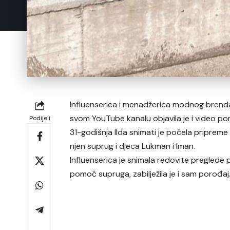
Influenserica i menadžerica modnog brenda I
svom YouTube kanalu objavila je i video po
Podijeli
31-godišnja Ilda snimati je počela pripreme 
njen suprug i djeca Lukman i Iman.
Influenserica je snimala redovite preglede p
pomoć supruga, zabilježila je i sam porođaj