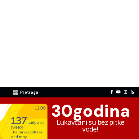
Pretraga
30
godina
Lukavčani su bez pitke
vode!