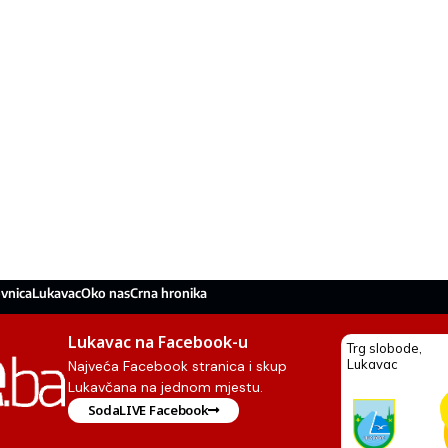
vnica
Lukavac
Oko nas
Crna hronika
Lukavac na Facebook-u
Najveća Facebook stranica i skup
Lukavčana na jednom mjestu.
SodaLIVE Facebook