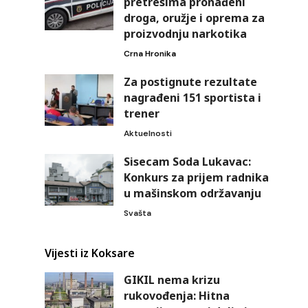
pretresima pronađeni
droga, oružje i oprema za
proizvodnju narkotika
Crna Hronika
Za postignute rezultate
nagrađeni 151 sportista i
trener
Aktuelnosti
Sisecam Soda Lukavac:
Konkurs za prijem radnika
u mašinskom održavanju
Svašta
Vijesti iz Koksare
GIKIL nema krizu
rukovođenja: Hitna