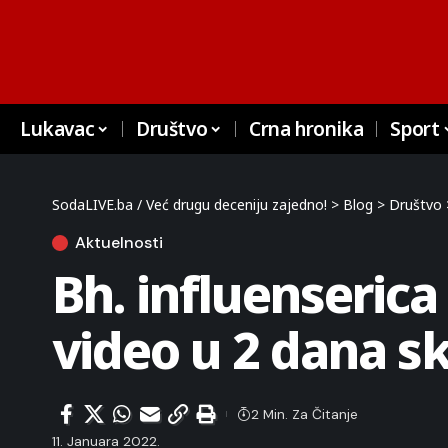
Lukavac
Društvo
Crna hronika
Sport
SodaLIVE.ba / Već drugu deceniju zajedno!
>
Blog
>
Društvo
Aktuelnosti
Bh. influenserica
video u 2 dana sk
2 Min. Za Čitanje
11. Januara 2022.