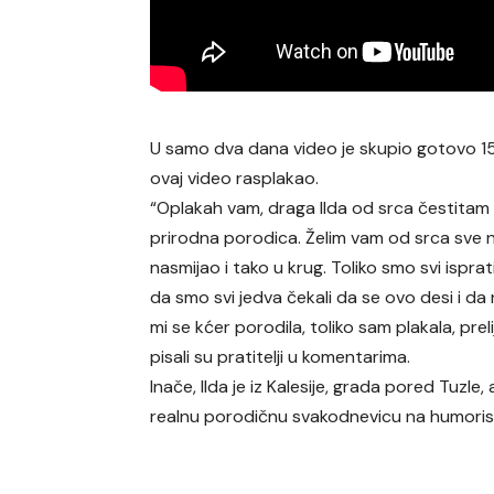
U samo dva dana video je skupio gotovo 15
ovaj video rasplakao.
“Oplakah vam, draga Ilda od srca čestitam te
prirodna porodica. Želim vam od srca sve n
nasmijao i tako u krug. Toliko smo svi ispr
da smo svi jedva čekali da se ovo desi i da
mi se kćer porodila, toliko sam plakala, preli
pisali su pratitelji u komentarima.
Inače, Ilda je iz Kalesije, grada pored Tuzle
realnu porodičnu svakodnevicu na humorist