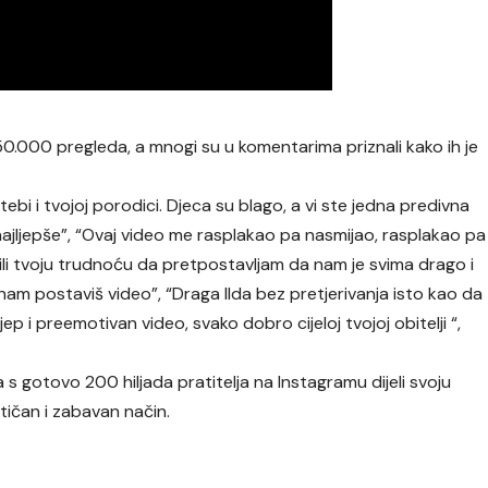
0.000 pregleda, a mnogi su u komentarima priznali kako ih je
bi i tvojoj porodici. Djeca su blago, a vi ste jedna predivna
ajljepše”, “Ovaj video me rasplakao pa nasmijao, rasplakao pa
atili tvoju trudnoću da pretpostavljam da nam je svima drago i
 nam postaviš video”, “Draga Ilda bez pretjerivanja isto kao da
jep i preemotivan video, svako dobro cijeloj tvojoj obitelji “,
, a s gotovo 200 hiljada pratitelja na Instagramu dijeli svoju
ičan i zabavan način.