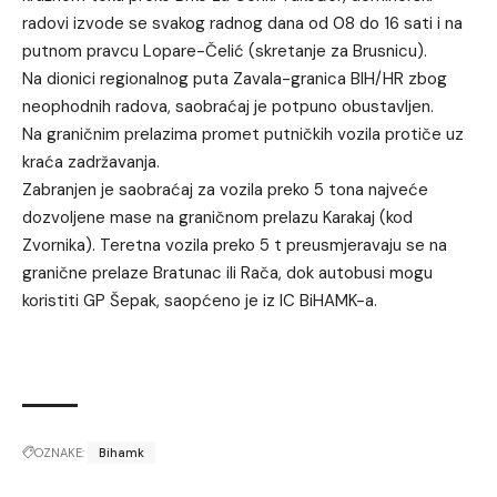
radovi izvode se svakog radnog dana od 08 do 16 sati i na
putnom pravcu Lopare-Čelić (skretanje za Brusnicu).
Na dionici regionalnog puta Zavala-granica BIH/HR zbog
neophodnih radova, saobraćaj je potpuno obustavljen.
Na graničnim prelazima promet putničkih vozila protiče uz
kraća zadržavanja.
Zabranjen je saobraćaj za vozila preko 5 tona najveće
dozvoljene mase na graničnom prelazu Karakaj (kod
Zvornika). Teretna vozila preko 5 t preusmjeravaju se na
granične prelaze Bratunac ili Rača, dok autobusi mogu
koristiti GP Šepak, saopćeno je iz IC BiHAMK-a.
OZNAKE:
Bihamk