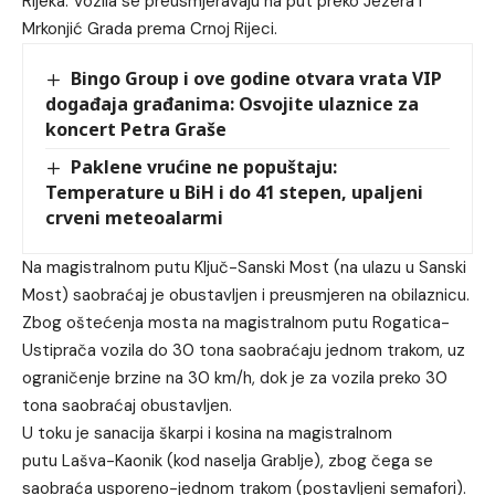
Rijeka. Vozila se preusmjeravaju na put preko Jezera i
Mrkonjić Grada prema Crnoj Rijeci.
Bingo Group i ove godine otvara vrata VIP
događaja građanima: Osvojite ulaznice za
koncert Petra Graše
Paklene vrućine ne popuštaju:
Temperature u BiH i do 41 stepen, upaljeni
crveni meteoalarmi
Na magistralnom putu Ključ-Sanski Most (na ulazu u Sanski
Most) saobraćaj je obustavljen i preusmjeren na obilaznicu.
Zbog oštećenja mosta na magistralnom putu Rogatica-
Ustiprača vozila do 30 tona saobraćaju jednom trakom, uz
ograničenje brzine na 30 km/h, dok je za vozila preko 30
tona saobraćaj obustavljen.
U toku je sanacija škarpi i kosina na magistralnom
putu Lašva-Kaonik (kod naselja Grablje), zbog čega se
saobraća usporeno-jednom trakom (postavljeni semafori).