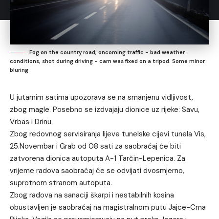
Fog on the country road, oncoming traffic - bad weather
conditions, shot during driving - cam was fixed on a tripod. Some minor
bluring
U jutarnim satima upozorava se na smanjenu vidljivost,
zbog magle. Posebno se izdvajaju dionice uz rijeke: Savu,
Vrbas i Drinu.
Zbog redovnog servisiranja lijeve tunelske cijevi tunela Vis,
25.Novembar i Grab od 08 sati za saobraćaj će biti
zatvorena dionica autoputa A-1 Tarčin-Lepenica. Za
vrijeme radova saobraćaj će se odvijati dvosmjerno,
suprotnom stranom autoputa.
Zbog radova na sanaciji škarpi i nestabilnih kosina
obustavljen je saobraćaj na magistralnom putu Jajce-Crna