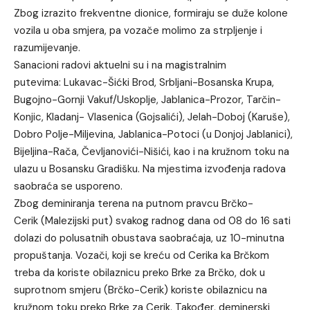
Zbog izrazito frekventne dionice, formiraju se duže kolone
vozila u oba smjera, pa vozače molimo za strpljenje i
razumijevanje.
Sanacioni radovi aktuelni su i na magistralnim
putevima: Lukavac-Šićki Brod, Srbljani-Bosanska Krupa,
Bugojno-Gornji Vakuf/Uskoplje, Jablanica-Prozor, Tarčin-
Konjic, Kladanj- Vlasenica (Gojsalići), Jelah-Doboj (Karuše),
Dobro Polje-Miljevina, Jablanica-Potoci (u Donjoj Jablanici),
Bijeljina-Rača, Čevljanovići-Nišići, kao i na kružnom toku na
ulazu u Bosansku Gradišku. Na mjestima izvođenja radova
saobraća se usporeno.
Zbog deminiranja terena na putnom pravcu Brčko-
Cerik (Malezijski put) svakog radnog dana od 08 do 16 sati
dolazi do polusatnih obustava saobraćaja, uz 10-minutna
propuštanja. Vozači, koji se kreću od Cerika ka Brčkom
treba da koriste obilaznicu preko Brke za Brčko, dok u
suprotnom smjeru (Brčko-Cerik) koriste obilaznicu na
kružnom toku preko Brke za Cerik. Također, deminerski