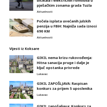
bicikala i električnih romobila u
pješačkim zonama grada Tuzla
Aktuelnosti
Počela isplata uvećanih julskih
penzija u FBiH: Najniža sada iznosi
690 KM
Aktuelnosti
Vijesti iz Koksare
GIKIL nema krizu rukovođenja:
Hitna sanacija pruge i dalje je
ključ opstanka privrede
Lukavac
GIKIL ZAPOŠLJAVA: Raspisan
konkurs za prijem 5 uposlenika
Lukavac
GIKIL zapošaljava: Konkurs za