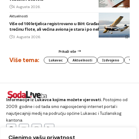
4. Augusta 2026.
Aktuelnosti
Više od 100 letjelica registrovano u BiH: Građani posjeduju
trećinu flote, ali većina aviona je stara i po nekoliko decenija
3. Augusta 2026.
Prikaži više
Više tema:
Lukavac
Aktuelnosti
Izdvojeno
Vlada
Informacije iz Lukavca kojima možete vjerovati.
Postojimo od
2009. godine i od tada smo najposjećeniji internet portal i
najutjecajniji medij na području općine Lukavac i Tuzlanskog
kantona.
Cijenimo vašu privatnost