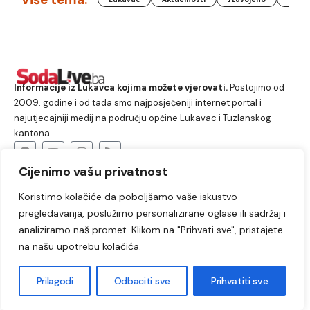
Informacije iz Lukavca kojima možete vjerovati.
Postojimo od
2009. godine i od tada smo najposjećeniji internet portal i
najutjecajniji medij na području općine Lukavac i Tuzlanskog
kantona.
Cijenimo vašu privatnost
O nama
Koristimo kolačiće da poboljšamo vaše iskustvo
Lukavac
Društvo
Crna hronika
Sport
pregledavanja, poslužimo personalizirane oglase ili sadržaj i
Kultura
Kolumne
Slobodno vrijeme
analiziramo naš promet. Klikom na "Prihvati sve", pristajete
na našu upotrebu kolačića.
2009. – 2024. © Lukavački info portal – SodaLIVE.ba. Sva prava
zadržana. Zabranjeno kopiranje autorskog sadržaja i korištenje
Prilagodi
Odbaciti sve
Prihvatiti sve
autorskih fotografija bez odobrenja portala.