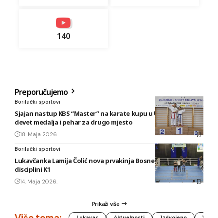
140
Preporučujemo
Borilački sportovi
Sjajan nastup KBS “Master” na karate kupu u Usori: Osvojeno
devet medalja i pehar za drugo mjesto
18. Maja 2026.
Borilački sportovi
Lukavčanka Lamija Čolić nova prvakinja Bosne i Hercegovine u
disciplini K1
14. Maja 2026.
Prikaži više
Više tema:
Lukavac
Aktuelnosti
Izdvojeno
Vlada