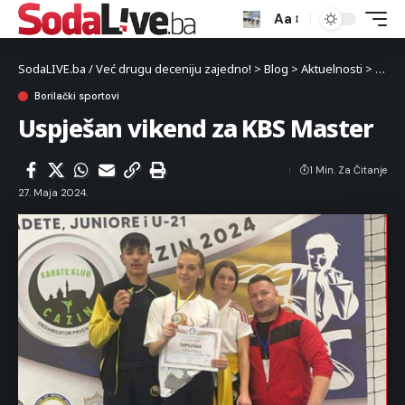
Aa
SodaLIVE.ba / Već drugu deceniju zajedno!
>
Blog
>
Aktuelnosti
>
Sport
Borilački sportovi
Uspješan vikend za KBS Master
1 Min. Za Čitanje
27. Maja 2024.