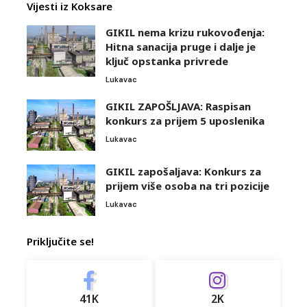
Vijesti iz Koksare
GIKIL nema krizu rukovođenja:
Hitna sanacija pruge i dalje je
ključ opstanka privrede
Lukavac
GIKIL ZAPOŠLJAVA: Raspisan
konkurs za prijem 5 uposlenika
Lukavac
GIKIL zapošaljava: Konkurs za
prijem više osoba na tri pozicije
Lukavac
Priključite se!
41K
2K