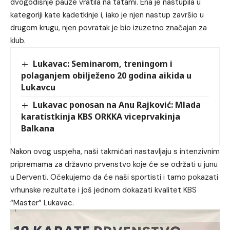
dvogodišnje pauze vratila na tatami. Ena je nastupila u
kategoriji kate kadetkinje i, iako je njen nastup završio u
drugom krugu, njen povratak je bio izuzetno značajan za
klub.
Lukavac: Seminarom, treningom i
polaganjem obilježeno 20 godina aikida u
Lukavcu
Lukavac ponosan na Anu Rajković: Mlada
karatistkinja KBS ORKKA viceprvakinja
Balkana
Nakon ovog uspjeha, naši takmičari nastavljaju s intenzivnim
pripremama za državno prvenstvo koje će se održati u junu
u Derventi. Očekujemo da će naši sportisti i tamo pokazati
vrhunske rezultate i još jednom dokazati kvalitet KBS
“Master” Lukavac.