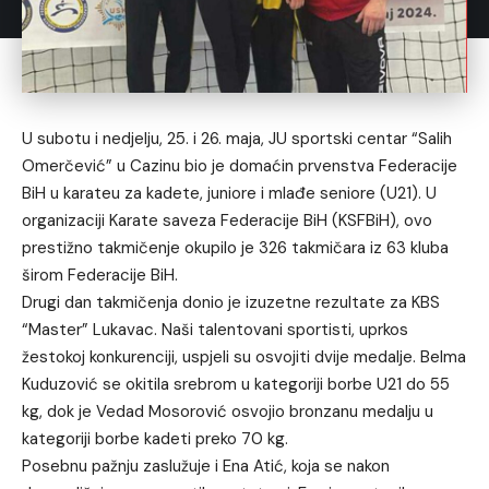
U subotu i nedjelju, 25. i 26. maja, JU sportski centar “Salih
Omerčević” u Cazinu bio je domaćin prvenstva Federacije
BiH u karateu za kadete, juniore i mlađe seniore (U21). U
organizaciji Karate saveza Federacije BiH (KSFBiH), ovo
prestižno takmičenje okupilo je 326 takmičara iz 63 kluba
širom Federacije BiH.
Drugi dan takmičenja donio je izuzetne rezultate za KBS
“Master” Lukavac. Naši talentovani sportisti, uprkos
žestokoj konkurenciji, uspjeli su osvojiti dvije medalje. Belma
Kuduzović se okitila srebrom u kategoriji borbe U21 do 55
kg, dok je Vedad Mosorović osvojio bronzanu medalju u
kategoriji borbe kadeti preko 70 kg.
Posebnu pažnju zaslužuje i Ena Atić, koja se nakon