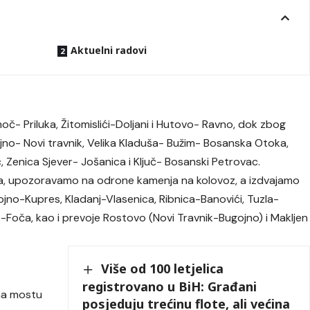
Aktuelni radovi
oč- Priluka, Žitomislići-Doljani i Hutovo- Ravno, dok zbog
no- Novi travnik, Velika Kladuša- Bužim- Bosanska Otoka,
 Zenica Sjever- Jošanica i Ključ- Bosanski Petrovac.
, upozoravamo na odrone kamenja na kolovoz, a izdvajamo
ojno-Kupres, Kladanj-Vlasenica, Ribnica-Banovići, Tuzla-
-Foča, kao i prevoje Rostovo (Novi Travnik-Bugojno) i Makljen
Više od 100 letjelica
registrovano u BiH: Građani
 na mostu
posjeduju trećinu flote, ali većina