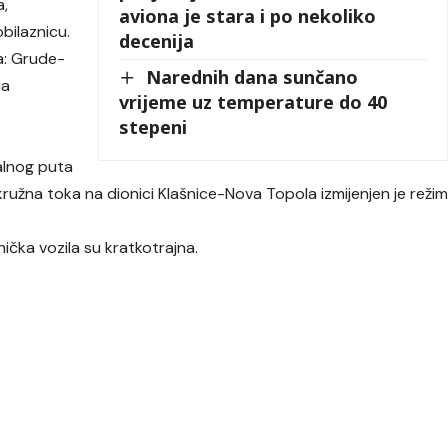
a,
aviona je stara i po nekoliko
bilaznicu.
decenija
a: Grude-
Narednih dana sunčano
na
vrijeme uz temperature do 40
stepeni
alnog puta
kružna toka na dionici Klašnice-Nova Topola izmijenjen je reži
ička vozila su kratkotrajna.