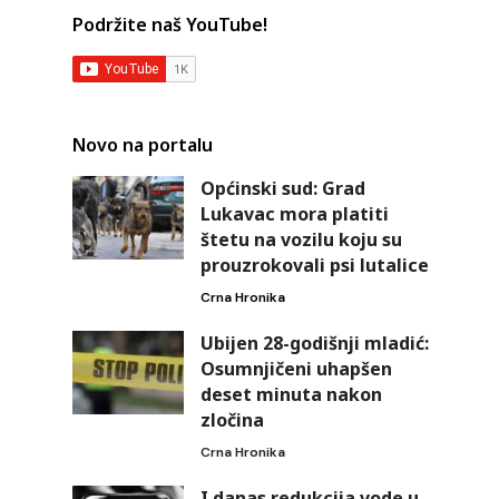
Podržite naš YouTube!
Novo na portalu
Općinski sud: Grad
Lukavac mora platiti
m
štetu na vozilu koju su
prouzrokovali psi lutalice
Crna Hronika
Ubijen 28-godišnji mladić:
Osumnjičeni uhapšen
deset minuta nakon
zločina
Crna Hronika
I danas redukcija vode u