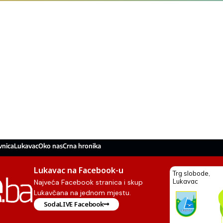
vnica
Lukavac
Oko nas
Crna hronika
Lukavac na Facebook-u
Najveća Facebook stranica i skup
Lukavčana na jednom mjestu.
SodaLIVE Facebook