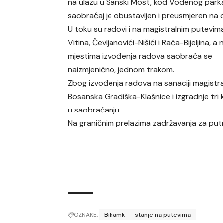
na ulazu u Sanski Most, kod Vodenog park
saobraćaj je obustavljen i preusmjeren na o
U toku su radovi i na magistralnim putevim
Vitina, Čevljanovići-Nišići i Rača-Bijeljina, a 
mjestima izvođenja radova saobraća se
naizmjenično, jednom trakom.
Zbog izvođenja radova na sanaciji magistr
Bosanska Gradiška-Klašnice i izgradnje tri 
u saobraćanju.
Na graničnim prelazima zadržavanja za putn
OZNAKE:
Bihamk
stanje na putevima