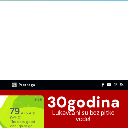
Pretraga
30
godina
Lukavčani su bez pitke
vode!