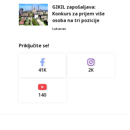
GIKIL zapošaljava:
Konkurs za prijem više
osoba na tri pozicije
Lukavac
Priključite se!
41K
2K
140