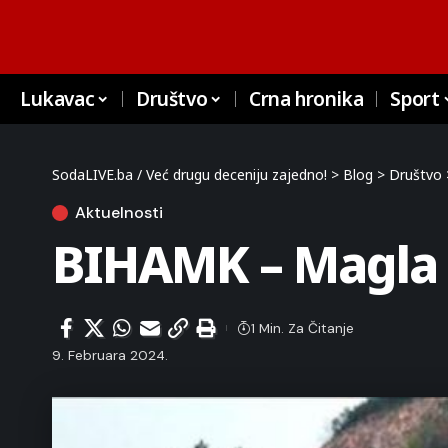
Lukavac
Društvo
Crna hronika
Sport
SodaLIVE.ba / Već drugu deceniju zajedno!
>
Blog
>
Društvo
Aktuelnosti
BIHAMK – Magla u
1 Min. Za Čitanje
9. Februara 2024.