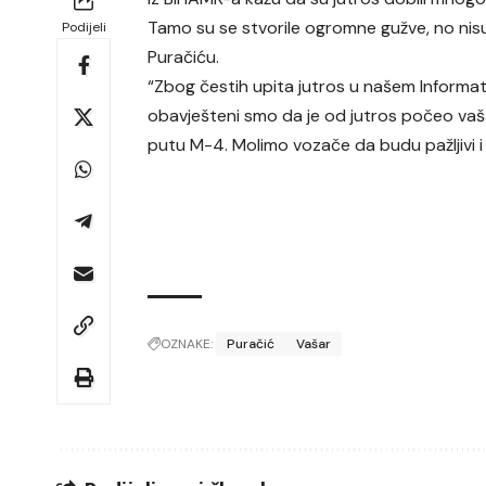
Tamo su se stvorile ogromne gužve, no nisu 
Podijeli
Puračiću.
“Zbog čestih upita jutros u našem Informa
obavješteni smo da je od jutros počeo vaš
putu M-4. Molimo vozače da budu pažljivi i s
OZNAKE:
Puračić
Vašar