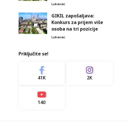
Lukavac
GIKIL zapošaljava:
Konkurs za prijem više
osoba na tri pozicije
Lukavac
Priključite se!
41K
2K
140