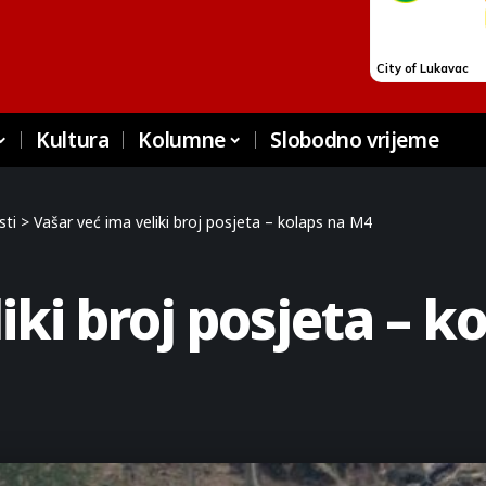
Kultura
Kolumne
Slobodno vrijeme
sti
>
Vašar već ima veliki broj posjeta – kolaps na M4
iki broj posjeta – k