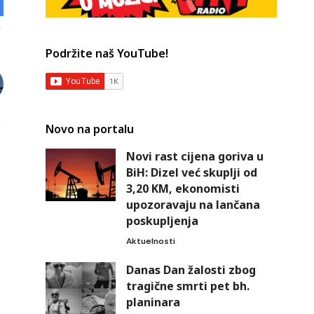
Podržite naš YouTube!
Novo na portalu
Novi rast cijena goriva u
BiH: Dizel već skuplji od
3,20 KM, ekonomisti
upozoravaju na lančana
poskupljenja
Aktuelnosti
Danas Dan žalosti zbog
tragične smrti pet bh.
planinara