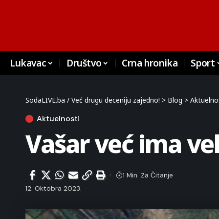
Lukavac
Društvo
Crna hronika
Sport
SodaLIVE.ba / Već drugu deceniju zajedno!
>
Blog
>
Aktuelno
Aktuelnosti
Vašar već ima vel
1 Min. Za Čitanje
12. Oktobra 2023.