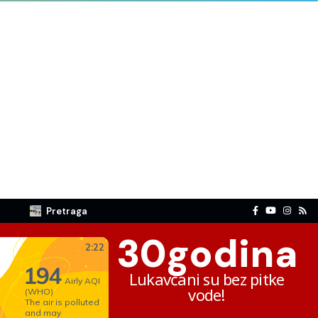
Pretraga
30
godina
Lukavčani su bez pitke
vode!