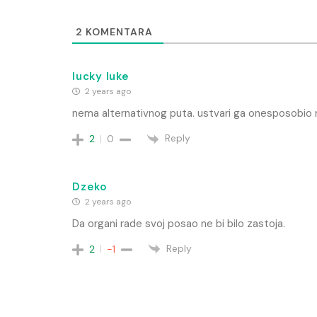
2
KOMENTARA
lucky luke
2 years ago
nema alternativnog puta. ustvari ga onesposobio ru
Reply
2
0
Dzeko
2 years ago
Da organi rade svoj posao ne bi bilo zastoja.
Reply
2
-1