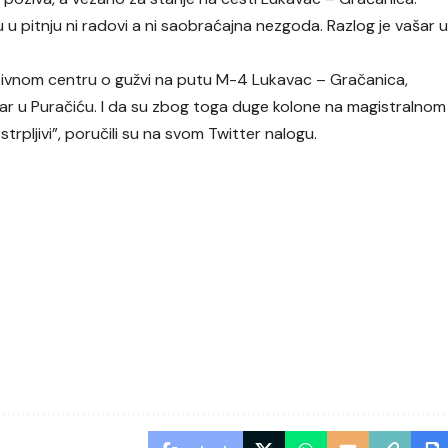
u pitnju ni radovi a ni saobraćajna nezgoda. Razlog je vašar 
tivnom centru o gužvi na putu M-4 Lukavac – Gračanica,
ar u Puračiću. I da su zbog toga duge kolone na magistralnom
trpljivi”, poručili su na svom
Twitter nalogu
.