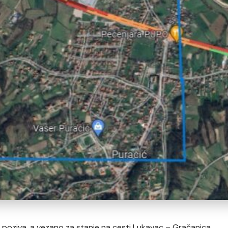
 poziva, a vezano za stanje na cesti Lukavac – Gračanica.