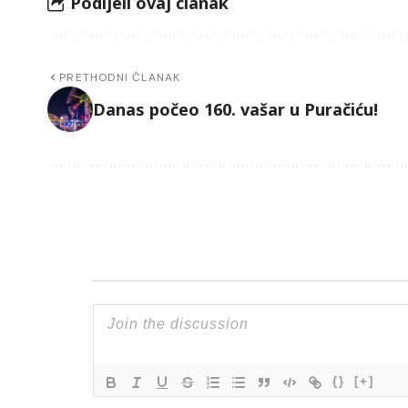
Podijeli ovaj članak
PRETHODNI ČLANAK
Danas počeo 160. vašar u Puračiću!
{}
[+]