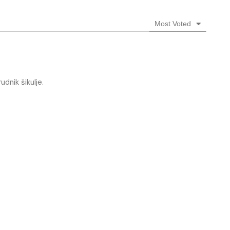
Most Voted
dnik šikulje.