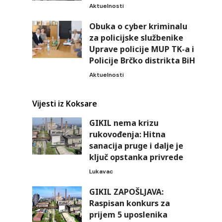
Aktuelnosti
Obuka o cyber kriminalu
za policijske službenike
Uprave policije MUP TK-a i
Policije Brčko distrikta BiH
Aktuelnosti
Vijesti iz Koksare
GIKIL nema krizu
rukovođenja: Hitna
sanacija pruge i dalje je
ključ opstanka privrede
Lukavac
GIKIL ZAPOŠLJAVA:
Raspisan konkurs za
prijem 5 uposlenika