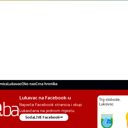
nica
Lukavac
Oko nas
Crna hronika
Lukavac na Facebook-u
Najveća Facebook stranica i skup
Lukavčana na jednom mjestu.
SodaLIVE Facebook