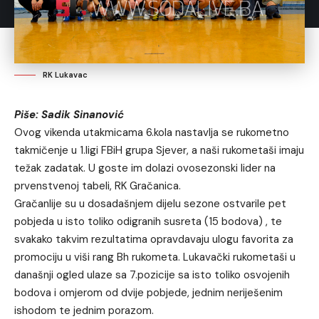
RK Lukavac
Piše: Sadik Sinanović
Ovog vikenda utakmicama 6.kola nastavlja se rukometno
takmičenje u 1.ligi FBiH grupa Sjever, a naši rukometaši imaju
težak zadatak. U goste im dolazi ovosezonski lider na
prvenstvenoj tabeli, RK Gračanica.
Gračanlije su u dosadašnjem dijelu sezone ostvarile pet
pobjeda u isto toliko odigranih susreta (15 bodova) , te
svakako takvim rezultatima opravdavaju ulogu favorita za
promociju u viši rang Bh rukometa. Lukavački rukometaši u
današnji ogled ulaze sa 7.pozicije sa isto toliko osvojenih
bodova i omjerom od dvije pobjede, jednim neriješenim
ishodom te jednim porazom.