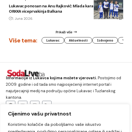
Lukavac ponosan na Anu Rajković: Mlada karatistkinja KBS
ORKKA viceprvakinja Balkana
1. Juna 2026.
Prikaži više
Više tema:
Lukavac
Aktuelnosti
Izdvojeno
Vlada
Informacije iz Lukavca kojima možete vjerovati.
Postojimo od
2009. godine i od tada smo najposjećeniji internet portal i
najutjecajniji medij na području općine Lukavac i Tuzlanskog
kantona.
Cijenimo vašu privatnost
O nama
Koristimo kolačiće da poboljšamo vaše iskustvo
Lukavac
Društvo
Crna hronika
Sport
pregledavanja, poslužimo personalizirane oglase ili sadržaj i