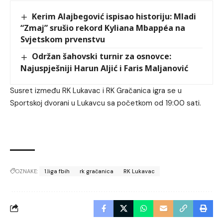
Kerim Alajbegović ispisao historiju: Mladi
“Zmaj” srušio rekord Kyliana Mbappéa na
Svjetskom prvenstvu
Održan šahovski turnir za osnovce:
Najuspješniji Harun Aljić i Faris Maljanović
Susret između RK Lukavac i RK Gračanica igra se u
Sportskoj dvorani u Lukavcu sa početkom od 19:00 sati.
OZNAKE:
1.liga fbih
rk gračanica
RK Lukavac