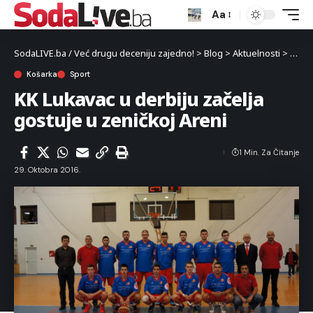
Aa
SodaLIVE.ba / Već drugu deceniju zajedno!
>
Blog
>
Aktuelnosti
>
Sport
Košarka
Sport
KK Lukavac u derbiju začelja
gostuje u zeničkoj Areni
1 Min. Za Čitanje
29. Oktobra 2016.