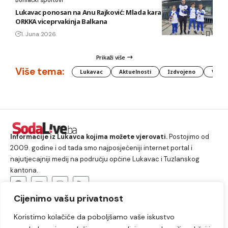
Lukavac ponosan na Anu Rajković: Mlada karatistkinja KBS
ORKKA viceprvakinja Balkana
1. Juna 2026.
Prikaži više
Više tema:
Lukavac
Aktuelnosti
Izdvojeno
Vlada
Informacije iz Lukavca kojima možete vjerovati.
Postojimo od
2009. godine i od tada smo najposjećeniji internet portal i
najutjecajniji medij na području općine Lukavac i Tuzlanskog
kantona.
Cijenimo vašu privatnost
O nama
Koristimo kolačiće da poboljšamo vaše iskustvo
Lukavac
Društvo
Crna hronika
Sport