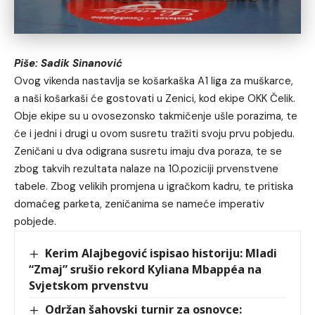
Piše: Sadik Sinanović
Ovog vikenda nastavlja se košarkaška A1 liga za muškarce,
a naši košarkaši će gostovati u Zenici, kod ekipe OKK Čelik.
Obje ekipe su u ovosezonsko takmičenje ušle porazima, te
će i jedni i drugi u ovom susretu tražiti svoju prvu pobjedu.
Zeničani u dva odigrana susretu imaju dva poraza, te se
zbog takvih rezultata nalaze na 10.poziciji prvenstvene
tabele. Zbog velikih promjena u igračkom kadru, te pritiska
domaćeg parketa, zeničanima se nameće imperativ
pobjede.
Kerim Alajbegović ispisao historiju: Mladi
“Zmaj” srušio rekord Kyliana Mbappéa na
Svjetskom prvenstvu
Održan šahovski turnir za osnovce: