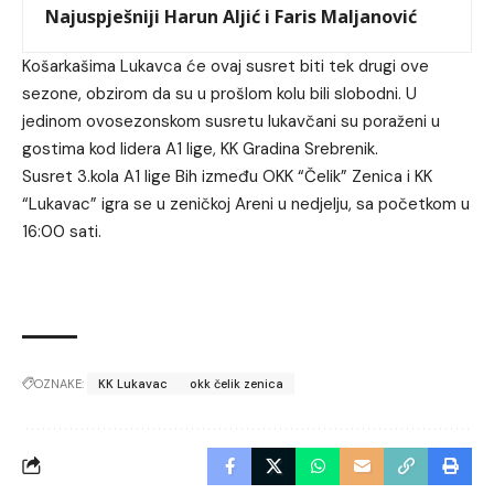
Najuspješniji Harun Aljić i Faris Maljanović
Košarkašima Lukavca će ovaj susret biti tek drugi ove
sezone, obzirom da su u prošlom kolu bili slobodni. U
jedinom ovosezonskom susretu lukavčani su poraženi u
gostima kod lidera A1 lige, KK Gradina Srebrenik.
Susret 3.kola A1 lige Bih između OKK “Čelik” Zenica i KK
“Lukavac” igra se u zeničkoj Areni u nedjelju, sa početkom u
16:00 sati.
OZNAKE:
KK Lukavac
okk čelik zenica