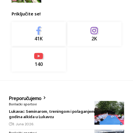
Priključite se!
41K
2K
140
Preporučujemo
Borilački sportovi
Lukavac: Seminarom, treningom i polaganjem obilježeno 20
godina aikida u Lukavcu
8. Juna 2026.
Borilački sportovi