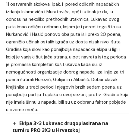
11 ostvarenih skokova. Ipak, i pored odličnih napadačkih
izdanja Islamovića i Muratovića, opšti utisak je da, u
odnosu na nekoliko prethodnih utakmica, Lukavac ovog
puta imao odličnu odbranu, kojom je i pored toga što su
Nurkanović i Hasić ponovo oba puta išli preko 20 poena,
ograničio učinak ostalih igrača uz dosta nizak nivo šuta.
Gradina koja slovi kao ponajbolja napadačka ekipa u ligi i
kojoj je vanjski šut jača strana, u pet navrata istog perioda
je promašila kompletan koš Lukavca kada su, iz
nemogućnosti organizacije dobrog napada, iza linije za tri
poena šutirali Horozić, Golijanin i Alibašić. Dobar ulazak
Krajišnika u treći period i njegovih brzih sedam poena, uz
ponajbolju partiju Toplaka u ovoj sezoni, protiv Gradine koja
nije imala širinu u napadu, bili su uz odbranu faktor pobjede
u ovome meču.
Ekipa 3×3 Lukavac drugoplasirana na
turniru PRO 3X3 u Hrvatskoj