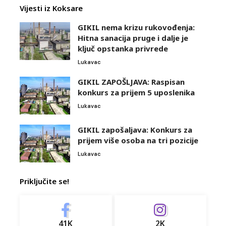
Vijesti iz Koksare
GIKIL nema krizu rukovođenja:
Hitna sanacija pruge i dalje je
ključ opstanka privrede
Lukavac
GIKIL ZAPOŠLJAVA: Raspisan
konkurs za prijem 5 uposlenika
Lukavac
GIKIL zapošaljava: Konkurs za
prijem više osoba na tri pozicije
Lukavac
Priključite se!
41K
2K