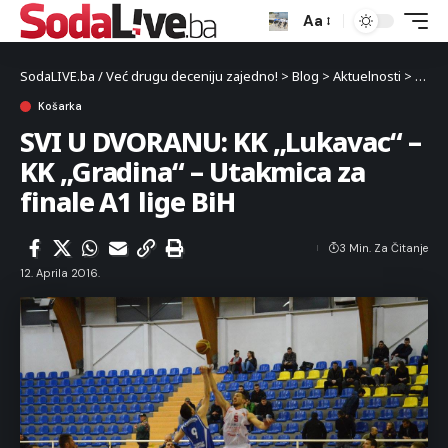
Aa
SodaLIVE.ba / Već drugu deceniju zajedno!
>
Blog
>
Aktuelnosti
>
Sport
Košarka
SVI U DVORANU: KK „Lukavac“ –
KK „Gradina“ – Utakmica za
finale A1 lige BiH
3 Min. Za Čitanje
12. Aprila 2016.