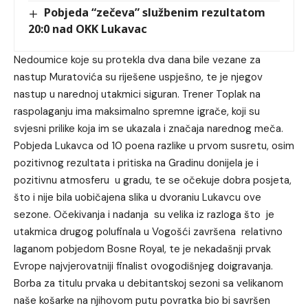
Pobjeda “zečeva” službenim rezultatom
20:0 nad OKK Lukavac
Nedoumice koje su protekla dva dana bile vezane za
nastup Muratovića su riješene uspješno, te je njegov
nastup u narednoj utakmici siguran. Trener Toplak na
raspolaganju ima maksimalno spremne igrače, koji su
svjesni prilike koja im se ukazala i značaja narednog meča.
Pobjeda Lukavca od 10 poena razlike u prvom susretu, osim
pozitivnog rezultata i pritiska na Gradinu donijela je i
pozitivnu atmosferu u gradu, te se očekuje dobra posjeta,
što i nije bila uobičajena slika u dvoraniu Lukavcu ove
sezone. Očekivanja i nadanja su velika iz razloga što je
utakmica drugog polufinala u Vogošći završena relativno
laganom pobjedom Bosne Royal, te je nekadašnji prvak
Evrope najvjerovatniji finalist ovogodišnjeg doigravanja.
Borba za titulu prvaka u debitantskoj sezoni sa velikanom
naše košarke na njihovom putu povratka bio bi savršen