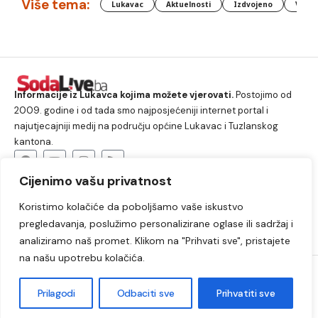
Više tema:
Lukavac
Aktuelnosti
Izdvojeno
Vlada
Informacije iz Lukavca kojima možete vjerovati.
Postojimo od
2009. godine i od tada smo najposjećeniji internet portal i
najutjecajniji medij na području općine Lukavac i Tuzlanskog
kantona.
Cijenimo vašu privatnost
O nama
Koristimo kolačiće da poboljšamo vaše iskustvo
Lukavac
Društvo
Crna hronika
Sport
pregledavanja, poslužimo personalizirane oglase ili sadržaj i
Kultura
Kolumne
Slobodno vrijeme
analiziramo naš promet. Klikom na "Prihvati sve", pristajete
na našu upotrebu kolačića.
2009. – 2024. © Lukavački info portal – SodaLIVE.ba. Sva prava
zadržana. Zabranjeno kopiranje autorskog sadržaja i korištenje
Prilagodi
Odbaciti sve
Prihvatiti sve
autorskih fotografija bez odobrenja portala.