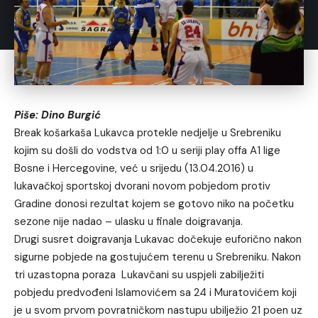
Piše: Dino Burgić
Break košarkaša Lukavca protekle nedjelje u Srebreniku
kojim su došli do vodstva od 1:0 u seriji play offa A1 lige
Bosne i Hercegovine, već u srijedu (13.04.2016) u
lukavačkoj sportskoj dvorani novom pobjedom protiv
Gradine donosi rezultat kojem se gotovo niko na početku
sezone nije nadao – ulasku u finale doigravanja.
Drugi susret doigravanja Lukavac dočekuje euforično nakon
sigurne pobjede na gostujućem terenu u Srebreniku. Nakon
tri uzastopna poraza Lukavčani su uspjeli zabilježiti
pobjedu predvođeni Islamovićem sa 24 i Muratovićem koji
je u svom prvom povratničkom nastupu ubilježio 21 poen uz