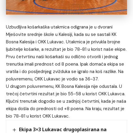
Uzbudljiva košarkaška utakmica odigrana je u dvorani
Mješovite srednje škole u Kalesiji, kada su se sastali KK
Bosna Kalesija i OKK Lukavac. Utakmica je privukla brojne
ljubitelje košarke, a rezultat je bio 78-81 u korist naše ekipe.
Prvu četvrtinu naši košarkaši su odlično otvorili i jednog
trenutka imali prednost od 8 poena. Ipak domaća ekipa se
vratila i do posljednjeg zvižduka se igralo na koš razlike. Na
poluvremenu, OKK Lukavac je vodio sa 36-37.
U drugom poluvremenu, KK Bosna Kalesija nije odustala. U
trećoj četvrtini rezultat je bio 55-58 u korist OKK Lukavca.
Ključni trenutak dogodio se u zadnjoj četvrtini, kada je naša
ekipa došla do prednosti od +8 poena. Na kraju, rezultat je
bio 78-81 u korist OKK Lukavac.
Ekipa 3×3 Lukavac drugoplasirana na