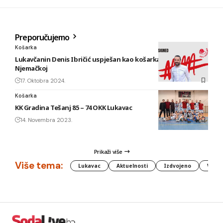
Preporučujemo
Košarka
Lukavčanin Denis Ibričić uspješan kao košarkaški trener u
Njemačkoj
17. Oktobra 2024.
Košarka
KK Gradina Tešanj 85 – 74 OKK Lukavac
14. Novembra 2023.
Prikaži više
Više tema:
Lukavac
Aktuelnosti
Izdvojeno
Vlada