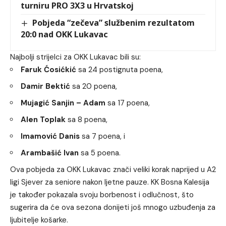
turniru PRO 3X3 u Hrvatskoj
Pobjeda “zečeva” službenim rezultatom
20:0 nad OKK Lukavac
Najbolji strijelci za OKK Lukavac bili su:
Faruk Ćosićkić
sa 24 postignuta poena,
Damir Bektić
sa 20 poena,
Mujagić Sanjin – Adam
sa 17 poena,
Alen Toplak
sa 8 poena,
Imamović Danis
sa 7 poena, i
Arambašić Ivan
sa 5 poena.
Ova pobjeda za OKK Lukavac znači veliki korak naprijed u A2
ligi Sjever za seniore nakon ljetne pauze. KK Bosna Kalesija
je također pokazala svoju borbenost i odlučnost, što
sugerira da će ova sezona donijeti još mnogo uzbuđenja za
ljubitelje košarke.