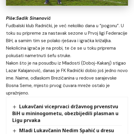
Piše:Sadik Sinanović
Fudbalski klub Radnički, je već nekoliko dana u “pogonu”. U
toku su pripreme za nastavak sezone u Prvoj ligi Federacije
BiH, a samim tim se polako rješava i igračka križaljka.
Nekolicina igrača je na probi, te će se u toku priprema
pokušati nametnuti šefu struke.
Nakon što je na posudbu iz Mladosti (Doboj-Kakanj) stigao
Lazar Kalajanović, danas je FK Radnički dobio još jedno novo
ime. Naime, odlaskom Brezičanina u redove sarajevske
Bosna Seme, mjesto prvog čuvara mreže ostalo je
upražnjeno.
Lukavčani viceprvaci državnog prvenstvu
BiH u mininogometu, obezbijedili plasman u
Ligu prvaka
Mladi Lukavčanin Nedim Spahić u dresu