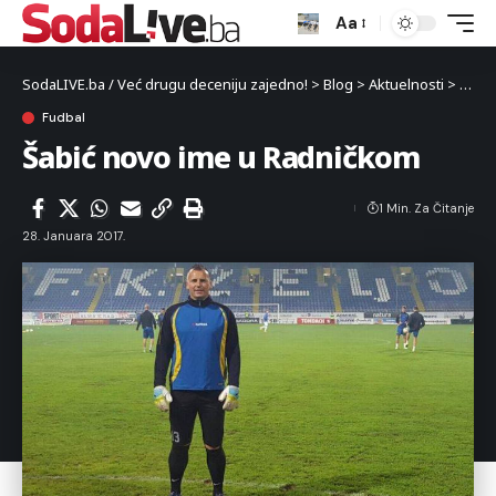
Aa
SodaLIVE.ba / Već drugu deceniju zajedno!
>
Blog
>
Aktuelnosti
>
Sport
Fudbal
Šabić novo ime u Radničkom
1 Min. Za Čitanje
28. Januara 2017.