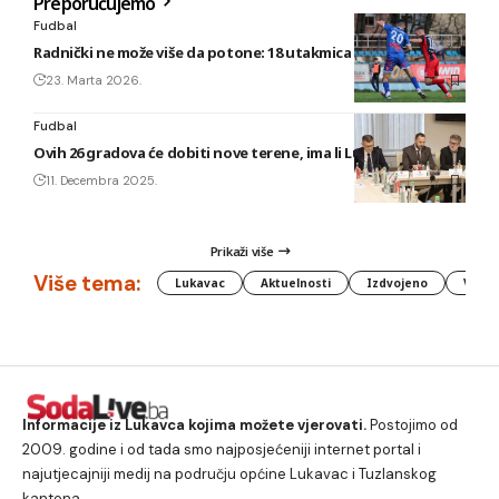
Preporučujemo
Fudbal
Radnički ne može više da potone: 18 utakmica i 8 bodova
23. Marta 2026.
Fudbal
Ovih 26 gradova će dobiti nove terene, ima li Lukavca na listi?
11. Decembra 2025.
Prikaži više
Više tema:
Lukavac
Aktuelnosti
Izdvojeno
Vlada
Informacije iz Lukavca kojima možete vjerovati.
Postojimo od
2009. godine i od tada smo najposjećeniji internet portal i
najutjecajniji medij na području općine Lukavac i Tuzlanskog
kantona.