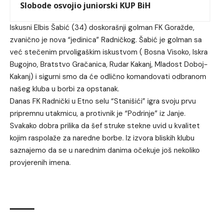
Slobode osvojio juniorski KUP BiH
Iskusni Elbis Šabić (34) doskorašnji golman FK Goražde,
zvanično je nova “jedinica” Radničkog. Šabić je golman sa
već stečenim prvoligaškim iskustvom ( Bosna Visoko, Iskra
Bugojno, Bratstvo Gračanica, Rudar Kakanj, Mladost Doboj-
Kakanj) i sigurni smo da će odlično komandovati odbranom
našeg kluba u borbi za opstanak.
Danas FK Radnički u Etno selu “Stanišići” igra svoju prvu
pripremnu utakmicu, a protivnik je “Podrinje” iz Janje.
Svakako dobra prilika da šef struke stekne uvid u kvalitet
kojim raspolaže za naredne borbe. Iz izvora bliskih klubu
saznajemo da se u narednim danima očekuje još nekoliko
provjerenih imena.