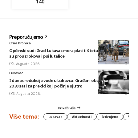
140
Preporučujemo
Crna hronika
Općinski sud: Grad Lukavac mora platiti štetu na vozilu koju
su prouzrokovali psi lutalice
4. Augusta 2026.
Lukavac
I danas redukcija vode u Lukavcu: Građani obaviješteni tek u
20:30 sati za prekid koji počinje ujutro
3. Augusta 2026.
Prikaži više
Više tema:
Lukavac
Aktuelnosti
Izdvojeno
Vlada