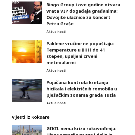
Bingo Group i ove godine otvara
vrata VIP događaja građanima:
Osvojite ulaznice za koncert
Petra Graše
Aktuelnosti
Paklene vrućine ne popuštaju:
Temperature u BiH i do 41
stepen, upaljeni crveni
meteoalarmi
Aktuelnosti
Pojačana kontrola kretanja
bicikala i električnih romobila u
pješačkim zonama grada Tuzla
Aktuelnosti
Vijesti iz Koksare
GIKIL nema krizu rukovođenja:
Hitna sanacija pruge i dalje je