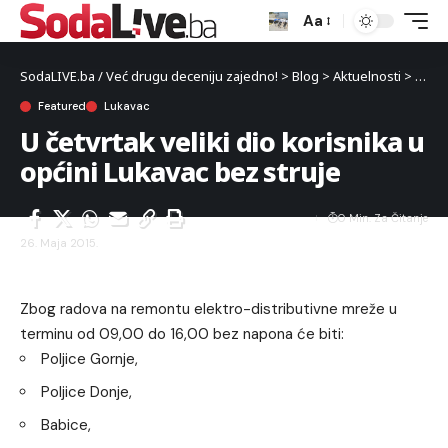
Aa
SodaLIVE.ba / Već drugu deceniju zajedno!
>
Blog
>
Aktuelnosti
>
Luka
Featured
Lukavac
U četvrtak veliki dio korisnika u
općini Lukavac bez struje
0 Min. Za Čitanje
26. Maja 2015.
Zbog radova na remontu elektro-distributivne mreže u
terminu od 09,00 do 16,00 bez napona će biti:
Poljice Gornje,
Poljice Donje,
Babice,