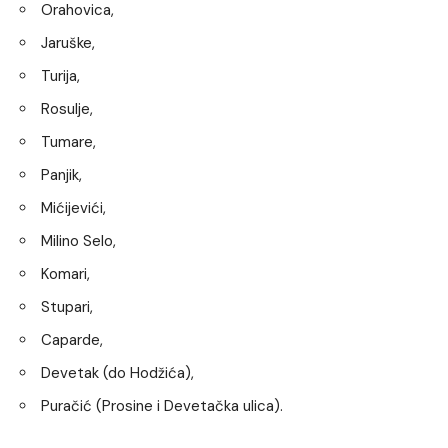
Orahovica,
Jaruške,
Turija,
Rosulje,
Tumare,
Panjik,
Mićijevići,
Milino Selo,
Komari,
Stupari,
Caparde,
Devetak (do Hodžića),
Puračić (Prosine i Devetačka ulica).