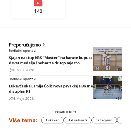
140
Preporučujemo
Borilački sportovi
Sjajan nastup KBS “Master” na karate kupu u Usori: Osvojeno
devet medalja i pehar za drugo mjesto
18. Maja 2026.
Borilački sportovi
Lukavčanka Lamija Čolić nova prvakinja Bosne i Hercegovine u
disciplini K1
14. Maja 2026.
Prikaži više
Više tema:
Lukavac
Aktuelnosti
Izdvojeno
Vlada