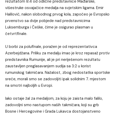
rezultatom 8:4 od odlične predstavnice Mađarske,
višestruke osvajačice medalja na svjetskim ligama. Emir
Halilović, nakon slobodnog prvog kola, započeo je Evropsko
prvenstvo sa dvije pobjede nad predstavnicima
Luksemburga i Češke, čime je osigurao plasman u
četvrtfinale.
U borbi za polufinale, poražen je od reprezentativca
Azerbejdžana. Priliku za medalju imao je kroz repasaž protiv
predstavnika Rumunije, ali je pri neriješenom rezultatu
zaustavljen preglasavanjem sudija sa 3:2 u korist
rumunskog takmičara. Nažalost, zbog nedostatka sportske
sreće, morali smo se zadovoljiti ipak solidnim 7. mjestom
na smotri najboljih u Evropi.
Iako ostaje žal za medaljom, za koju je zaista malo falilo,
zadovoljni smo nastupom naših takmičara, koji su grb
Bosne i Hercegovine i Grada Lukavca dostojanstveno