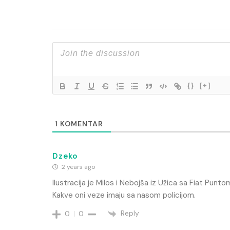
{}
[+]
1
KOMENTAR
Dzeko
2 years ago
Ilustracija je Milos i Nebojša iz Užica sa Fiat Punt
Kakve oni veze imaju sa nasom policijom.
Reply
0
0