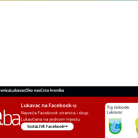
ovnica
Lukavac
Oko nas
Crna hronika
Lukavac na Facebook-u
Najveća Facebook stranica i skup
Lukavčana na jednom mjestu.
SodaLIVE Facebook