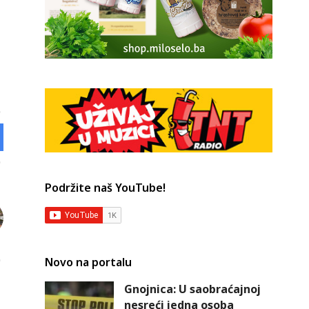
Podržite naš YouTube!
Novo na portalu
Gnojnica: U saobraćajnoj
nesreći jedna osoba