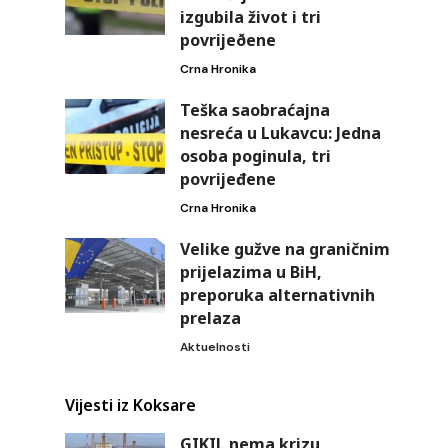
izgubila život i tri
povrijeðene
Crna Hronika
Teška saobraćajna
nesreća u Lukavcu: Jedna
osoba poginula, tri
povrijeđene
Crna Hronika
Velike gužve na graničnim
prijelazima u BiH,
preporuka alternativnih
prelaza
Aktuelnosti
Vijesti iz Koksare
GIKIL nema krizu