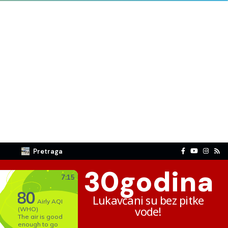
Pretraga
30
godina
Lukavčani su bez pitke
vode!