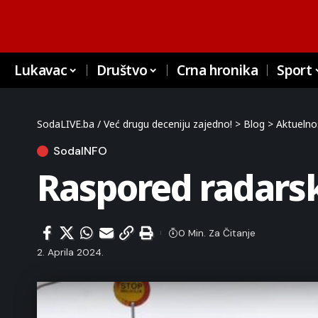
Lukavac
Društvo
Crna hronika
Sport
SodaLIVE.ba / Već drugu deceniju zajedno!
>
Blog
>
Aktuelno
SodaINFO
Raspored radarsk
0 Min. Za Čitanje
2. Aprila 2024.