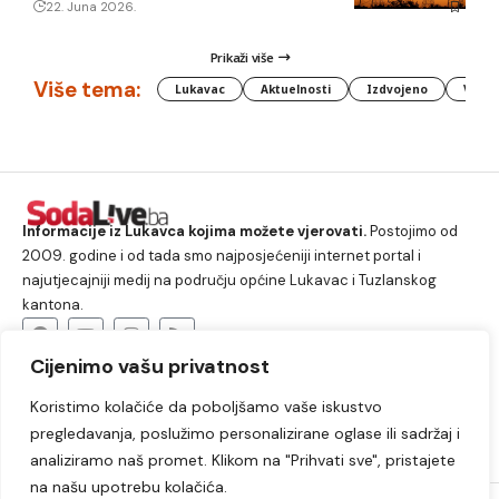
22. Juna 2026.
Prikaži više
Više tema:
Lukavac
Aktuelnosti
Izdvojeno
Vlada
Informacije iz Lukavca kojima možete vjerovati.
Postojimo od
2009. godine i od tada smo najposjećeniji internet portal i
najutjecajniji medij na području općine Lukavac i Tuzlanskog
kantona.
Cijenimo vašu privatnost
O nama
Koristimo kolačiće da poboljšamo vaše iskustvo
Lukavac
Društvo
Crna hronika
Sport
pregledavanja, poslužimo personalizirane oglase ili sadržaj i
Kultura
Kolumne
Slobodno vrijeme
analiziramo naš promet. Klikom na "Prihvati sve", pristajete
na našu upotrebu kolačića.