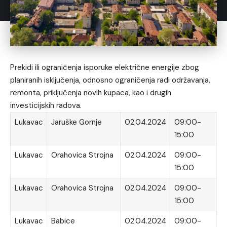
Prekidi ili ograničenja isporuke električne energije zbog
planiranih isključenja, odnosno ograničenja radi održavanja,
remonta, priključenja novih kupaca, kao i drugih
investicijskih radova.
Lukavac
Jaruške Gornje
02.04.2024
09:00-
15:00
Lukavac
Orahovica Strojna
02.04.2024
09:00-
15:00
Lukavac
Orahovica Strojna
02.04.2024
09:00-
15:00
Lukavac
Babice
02.04.2024
09:00-