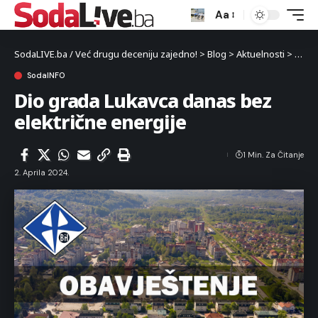
Aa
SodaLIVE.ba / Već drugu deceniju zajedno!
>
Blog
>
Aktuelnosti
>
Luka
SodaINFO
Dio grada Lukavca danas bez
električne energije
1 Min. Za Čitanje
2. Aprila 2024.