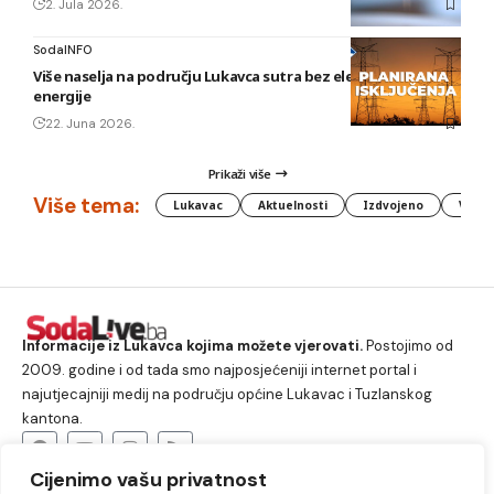
2. Jula 2026.
SodaINFO
Više naselja na području Lukavca sutra bez električne
energije
22. Juna 2026.
Prikaži više
Više tema:
Lukavac
Aktuelnosti
Izdvojeno
Vlada
Informacije iz Lukavca kojima možete vjerovati.
Postojimo od
2009. godine i od tada smo najposjećeniji internet portal i
najutjecajniji medij na području općine Lukavac i Tuzlanskog
kantona.
Cijenimo vašu privatnost