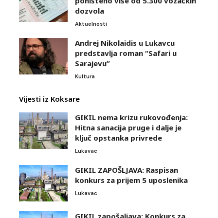
poništeno više od 5.300 vozačkih
dozvola
Aktuelnosti
Andrej Nikolaidis u Lukavcu
predstavlja roman “Safari u
Sarajevu”
Kultura
Vijesti iz Koksare
GIKIL nema krizu rukovođenja:
Hitna sanacija pruge i dalje je
ključ opstanka privrede
Lukavac
GIKIL ZAPOŠLJAVA: Raspisan
konkurs za prijem 5 uposlenika
Lukavac
GIKIL zapošaljava: Konkurs za