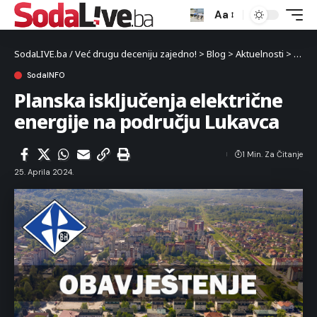
Aa
SodaLIVE.ba / Već drugu deceniju zajedno!
>
Blog
>
Aktuelnosti
>
Luka
SodaINFO
Planska isključenja električne
energije na području Lukavca
1 Min. Za Čitanje
25. Aprila 2024.