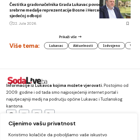
Čestitka gradonačelnika Grada Lukavac povodom osvajanja
srebrne medalje reprezentacije Bosne i Hercegovine u
sjedećoj odbojci
22. Jula 2026.
Prikaži više
Više tema:
Lukavac
Aktuelnosti
Izdvojeno
Vlada
Informacije iz Lukavca kojima možete vjerovati.
Postojimo od
2009. godine i od tada smo najposjećeniji internet portal i
najutjecajniji medij na području općine Lukavac i Tuzlanskog
kantona.
Cijenimo vašu privatnost
O nama
Koristimo kolačiće da poboljšamo vaše iskustvo
Lukavac
Društvo
Crna hronika
Sport