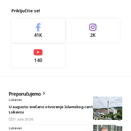
Priključite se!
41K
2K
140
Preporučujemo
Lukavac
U augustu svečano otvorenje Islamskog centra i džamije u
Lukavcu
27. Jula 2026.
Lukavac