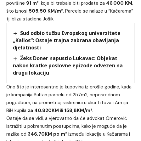
površine
91 m²
, koje bi trebale biti prodate za
46.000 KM
,
što iznosi
505,50 KM/m²
. Parcele se nalaze u “Kačarama”
tj. blizu stadiona Jošik.
Sud odbio tužbu Evropskog univerziteta
„Kallos“: Ostaje trajna zabrana obavljanja
djelatnosti
Žeks Doner napustio Lukavac: Objekat
nakon kratke poslovne epizode odvezen na
drugu lokaciju
Ono što je interesantno je kupovina iz prošle godine, kada
je kompanija Sultan parcelu od 257m2, neposrednom
pogodbom, na prometnoj raskrsnici u ulici Titova i Armija
BiH kupila
za
40.820KM
ili
158,8KM/
m²
.
Ostaje da se vidi, a vjerovatno da će advokat Omerović
istražiti u pokrenutim postupcima, kako je moguće da je
razlika od
346,70KM po
m²
između lokacije u Kačarama i