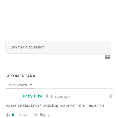
3
KOMENTARA
Most Voted
lucky luke
1 year ago
opaža se slučajnost poljičkog porijekla firme i načelnika
Reply
11
0