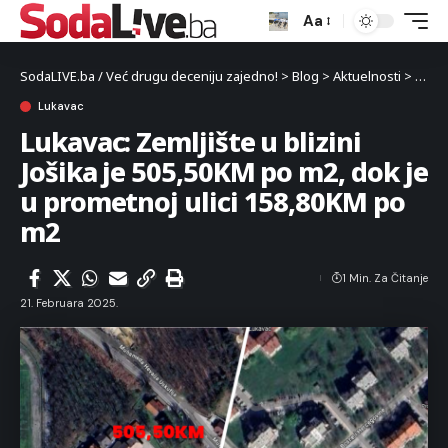
Aa
SodaLIVE.ba / Već drugu deceniju zajedno!
>
Blog
>
Aktuelnosti
>
Luka
Lukavac
Lukavac: Zemljište u blizini
Jošika je 505,50KM po m2, dok je
u prometnoj ulici 158,80KM po
m2
1 Min. Za Čitanje
21. Februara 2025.