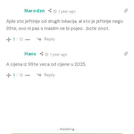
Narodzn
1 year ago
Ajde sto jeftinije od drugih lokacija, al sto je jeftinije nego
99te, ovo ni pas s maslim ne bi pojeo. ..bote zivot.
Reply
1
0
Hans
1 year ago
A cijena iz 99te veca od cijene u 2025,
Reply
1
0
- Marketing -