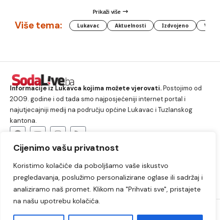
Prikaži više
Više tema:
Lukavac
Aktuelnosti
Izdvojeno
Vlada
Informacije iz Lukavca kojima možete vjerovati.
Postojimo od
2009. godine i od tada smo najposjećeniji internet portal i
najutjecajniji medij na području općine Lukavac i Tuzlanskog
kantona.
Cijenimo vašu privatnost
O nama
Koristimo kolačiće da poboljšamo vaše iskustvo
Lukavac
Društvo
Crna hronika
Sport
pregledavanja, poslužimo personalizirane oglase ili sadržaj i
Kultura
Kolumne
Slobodno vrijeme
analiziramo naš promet. Klikom na "Prihvati sve", pristajete
na našu upotrebu kolačića.
2009. – 2024. © Lukavački info portal – SodaLIVE.ba. Sva prava