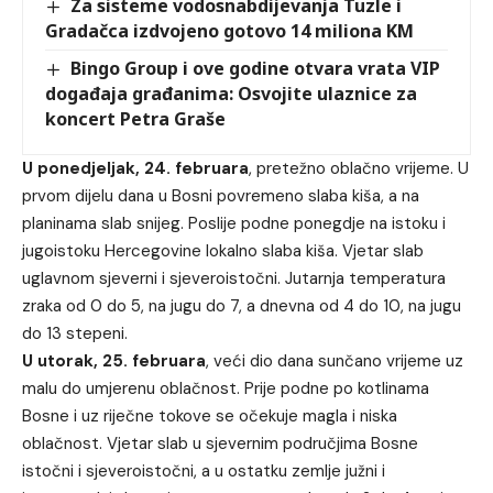
Za sisteme vodosnabdijevanja Tuzle i
Gradačca izdvojeno gotovo 14 miliona KM
Bingo Group i ove godine otvara vrata VIP
događaja građanima: Osvojite ulaznice za
koncert Petra Graše
U ponedjeljak, 24. februara
, pretežno oblačno vrijeme. U
prvom dijelu dana u Bosni povremeno slaba kiša, a na
planinama slab snijeg. Poslije podne ponegdje na istoku i
jugoistoku Hercegovine lokalno slaba kiša. Vjetar slab
uglavnom sjeverni i sjeveroistočni. Jutarnja temperatura
zraka od 0 do 5, na jugu do 7, a dnevna od 4 do 10, na jugu
do 13 stepeni.
U utorak, 25. februara
, veći dio dana sunčano vrijeme uz
malu do umjerenu oblačnost. Prije podne po kotlinama
Bosne i uz riječne tokove se očekuje magla i niska
oblačnost. Vjetar slab u sjevernim područjima Bosne
istočni i sjeveroistočni, a u ostatku zemlje južni i