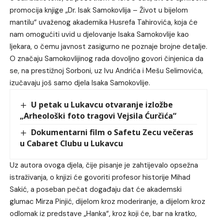
promocija knjige „Dr. Isak Samokovlija – Život u bijelom
mantilu“ uvaženog akademika Husrefa Tahirovića, koja će
nam omogućiti uvid u djelovanje Isaka Samokovlije kao
ljekara, o čemu javnost zasigurno ne poznaje brojne detalje.
O značaju Samokovlijinog rada dovoljno govori činjenica da
se, na prestižnoj Sorboni, uz Ivu Andrića i Mešu Selimovića,
izučavaju još samo djela Isaka Samokovlije.
U petak u Lukavcu otvaranje izložbe
„Arheološki foto tragovi Vejsila Ćurčića“
Dokumentarni film o Safetu Zecu večeras
u Cabaret Clubu u Lukavcu
Uz autora ovoga djela, čije pisanje je zahtijevalo opsežna
istraživanja, o knjizi će govoriti profesor historije Mihad
Sakić, a poseban pečat događaju dat će akademski
glumac Mirza Pinjić, dijelom kroz moderiranje, a dijelom kroz
odlomak iz predstave „Hanka“, kroz koji će, bar na kratko,