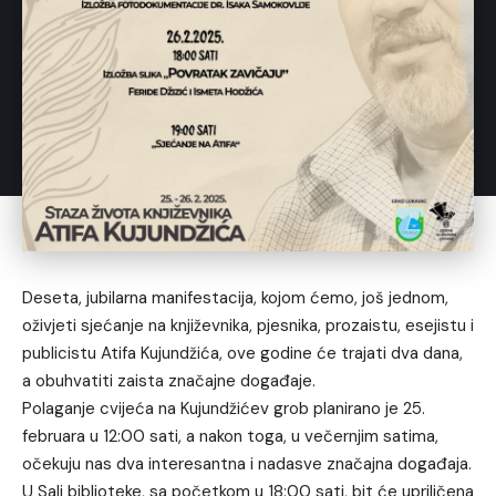
Deseta, jubilarna manifestacija, kojom ćemo, još jednom,
oživjeti sjećanje na književnika, pjesnika, prozaistu, esejistu i
publicistu Atifa Kujundžića, ove godine će trajati dva dana,
a obuhvatiti zaista značajne događaje.
Polaganje cvijeća na Kujundžićev grob planirano je 25.
februara u 12:00 sati, a nakon toga, u večernjim satima,
očekuju nas dva interesantna i nadasve značajna događaja.
U Sali biblioteke, sa početkom u 18:00 sati, bit će upriličena