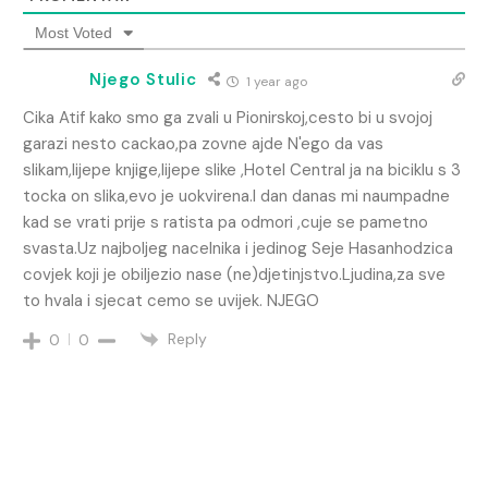
Most Voted
Njego Stulic
1 year ago
Cika Atif kako smo ga zvali u Pionirskoj,cesto bi u svojoj
garazi nesto cackao,pa zovne ajde N'ego da vas
slikam,lijepe knjige,lijepe slike ,Hotel Central ja na biciklu s 3
tocka on slika,evo je uokvirena.I dan danas mi naumpadne
kad se vrati prije s ratista pa odmori ,cuje se pametno
svasta.Uz najboljeg nacelnika i jedinog Seje Hasanhodzica
covjek koji je obiljezio nase (ne)djetinjstvo.Ljudina,za sve
to hvala i sjecat cemo se uvijek. NJEGO
Reply
0
0