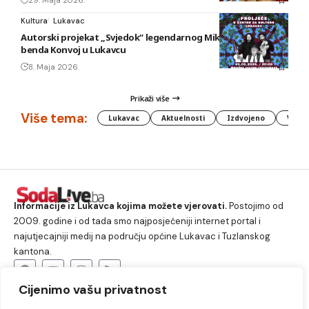
29. Maja 2026.
Kultura
Lukavac
Autorski projekat „Svjedok“ legendarnog Mikija Trifunova i
benda Konvoj u Lukavcu
8. Maja 2026.
Prikaži više
Više tema:
Lukavac
Aktuelnosti
Izdvojeno
Vlada
Informacije iz Lukavca kojima možete vjerovati.
Postojimo od
2009. godine i od tada smo najposjećeniji internet portal i
najutjecajniji medij na području općine Lukavac i Tuzlanskog
kantona.
Cijenimo vašu privatnost
O nama