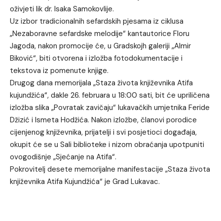
oživjeti lik dr. Isaka Samokovlije.
Uz izbor tradicionalnih sefardskih pjesama iz ciklusa
„Nezaboravne sefardske melodije“ kantautorice Floru
Jagoda, nakon promocije će, u Gradskojh galeriji „Almir
Biković“, biti otvorena i izložba fotodokumentacije i
tekstova iz pomenute knjige.
Drugog dana memorijala „Staza života književnika Atifa
kujundžića“, dakle 26. februara u 18:00 sati, bit će upriličena
izložba slika „Povratak zavičaju“ lukavačkih umjetnika Feride
Džizić i Ismeta Hodžića. Nakon izložbe, članovi porodice
cijenjenog književnika, prijatelji i svi posjetioci događaja,
okupit će se u Sali biblioteke i nizom obraćanja upotpuniti
ovogodišnje „Sjećanje na Atifa“.
Pokrovitelj desete memorijalne manifestacije „Staza života
književnika Atifa Kujundžića“ je Grad Lukavac.