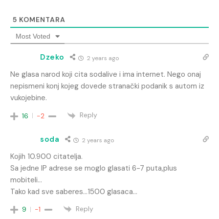
5
KOMENTARA
Most Voted
Dzeko
2 years ago
Ne glasa narod koji cita sodalive i ima internet. Nego onaj
nepismeni konj kojeg dovede stranački podanik s autom iz
vukojebine.
Reply
16
-2
soda
2 years ago
Kojih 10.900 citatelja.
Sa jedne IP adrese se moglo glasati 6-7 puta,plus
mobiteli…
Tako kad sve saberes…1500 glasaca…
Reply
9
-1