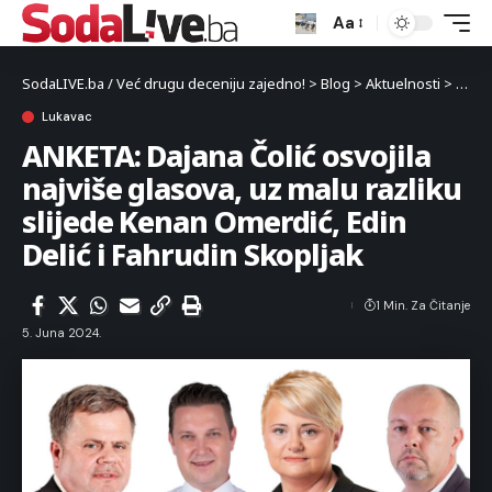
Aa
SodaLIVE.ba / Već drugu deceniju zajedno!
>
Blog
>
Aktuelnosti
>
Luka
Lukavac
ANKETA: Dajana Čolić osvojila
najviše glasova, uz malu razliku
slijede Kenan Omerdić, Edin
Delić i Fahrudin Skopljak
1 Min. Za Čitanje
5. Juna 2024.