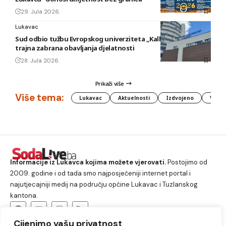
29. Jula 2026.
Lukavac
Sud odbio tužbu Evropskog univerziteta „Kallos“: Ostaje
trajna zabrana obavljanja djelatnosti
28. Jula 2026.
Prikaži više
Više tema:
Lukavac
Aktuelnosti
Izdvojeno
Vlada
Informacije iz Lukavca kojima možete vjerovati.
Postojimo od
2009. godine i od tada smo najposjećeniji internet portal i
najutjecajniji medij na području općine Lukavac i Tuzlanskog
kantona.
Cijenimo vašu privatnost