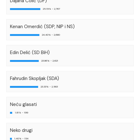
Dajana Čolić (DF)
25.19% - 2,767
Kenan Omerdić (SDP, NIP i NS)
24.40% - 2,680
Edin Delić (SD BiH)
23.86% - 2,621
Fahrudin Skopljak (SDA)
23.33% - 2,563
Neću glasati
1.81% - 199
Neko drugi
1.40% - 154