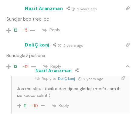
Nazif Aranzman
2 years ago
Sundjer bob treci cc
Reply
12
-5
DeliÇ konj
2 years ago
Bundoglav pušiona
Reply
13
-12
Nazif Aranzman
Reply to
DeliÇ konj
2 years ago
Jos mu sliku stavili a dan djeca gledaju,mor'o sam ih
iza kauca sakrit:)
Reply
11
-10