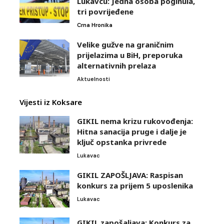
Lukavcu: Jedna osoba poginula,
tri povrijeđene
Crna Hronika
Velike gužve na graničnim
prijelazima u BiH, preporuka
alternativnih prelaza
Aktuelnosti
Vijesti iz Koksare
GIKIL nema krizu rukovođenja:
Hitna sanacija pruge i dalje je
ključ opstanka privrede
Lukavac
GIKIL ZAPOŠLJAVA: Raspisan
konkurs za prijem 5 uposlenika
Lukavac
GIKIL zapošaljava: Konkurs za