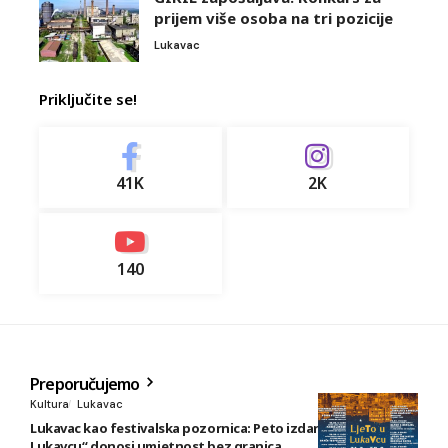
prijem više osoba na tri pozicije
Lukavac
Priključite se!
41K
2K
140
Preporučujemo
Kultura
Lukavac
Lukavac kao festivalska pozornica: Peto izdanje „Ljeta u
Lukavcu“ donosi umjetnost bez granica