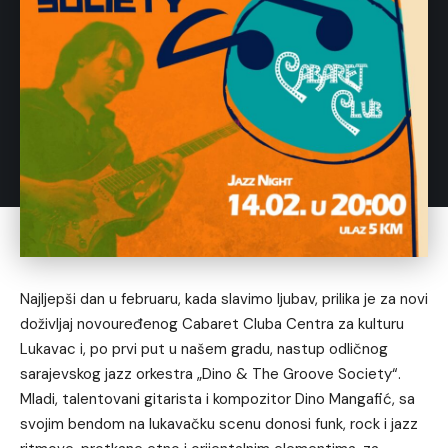
Najljepši dan u februaru, kada slavimo ljubav, prilika je za novi
doživljaj novouređenog Cabaret Cluba Centra za kulturu
Lukavac i, po prvi put u našem gradu, nastup odličnog
sarajevskog jazz orkestra
„Dino & The Groove Society“
.
Mladi, talentovani gitarista i kompozitor Dino Mangafić, sa
svojim bendom na lukavačku scenu donosi funk, rock i jazz