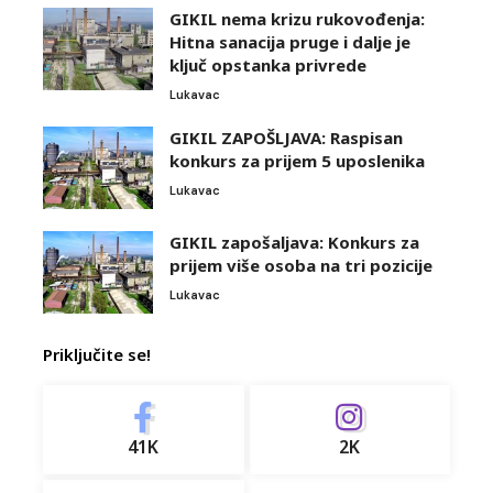
GIKIL nema krizu rukovođenja:
Hitna sanacija pruge i dalje je
ključ opstanka privrede
Lukavac
GIKIL ZAPOŠLJAVA: Raspisan
konkurs za prijem 5 uposlenika
Lukavac
GIKIL zapošaljava: Konkurs za
prijem više osoba na tri pozicije
Lukavac
Priključite se!
41K
2K