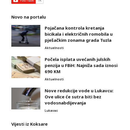
Novo na portalu
Pojačana kontrola kretanja
bicikala i električnih romobila u
pješačkim zonama grada Tuzla
Aktuelnosti
Počela isplata uvećanih julskih
penzija u FBiH: Najniža sada iznosi
690 KM
Aktuelnosti
Nove redukcije vode u Lukavcu:
Ove ulice će sutra biti bez
vodosnabdijevanja
Lukavac
Vijesti iz Koksare