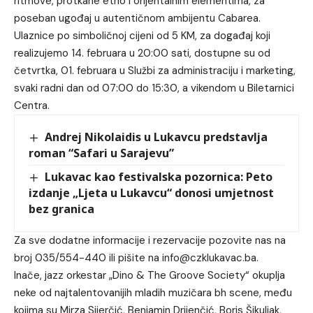
ritmove, protkane etno i orijentalnim elementima, za
poseban ugođaj u autentičnom ambijentu Cabarea.
Ulaznice po simboličnoj cijeni od 5 KM, za događaj koji
realizujemo 14. februara u 20:00 sati, dostupne su od
četvrtka, 01. februara u Službi za administraciju i marketing,
svaki radni dan od 07:00 do 15:30, a vikendom u Biletarnici
Centra.
Andrej Nikolaidis u Lukavcu predstavlja
roman “Safari u Sarajevu”
Lukavac kao festivalska pozornica: Peto
izdanje „Ljeta u Lukavcu“ donosi umjetnost
bez granica
Za sve dodatne informacije i rezervacije pozovite nas na
broj 035/554-440 ili pišite na
info@czklukavac.ba
.
Inače, jazz orkestar „Dino & The Groove Society“ okuplja
neke od najtalentovanijih mladih muzičara bh scene, među
kojima su Mirza Sijerčić, Benjamin Drijenčić, Boris Šikuljak,