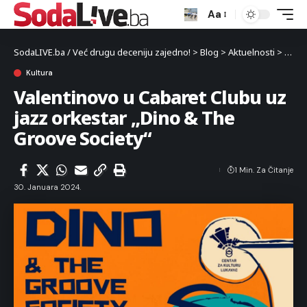
Aa
SodaLIVE.ba / Već drugu deceniju zajedno!
>
Blog
>
Aktuelnosti
>
Kultu
Kultura
Valentinovo u Cabaret Clubu uz
jazz orkestar „Dino & The
Groove Society“
1 Min. Za Čitanje
30. Januara 2024.