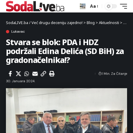
Aa
SodaLIVE.ba / Već drugu deceniju zajedno!
>
Blog
>
Aktuelnosti
>
Luka
Lukavac
Stvara se blok: PDA i HDZ
podržali Edina Delića (SD BiH) za
gradonačelnika!?
1 Min. Za Čitanje
30. Januara 2024.