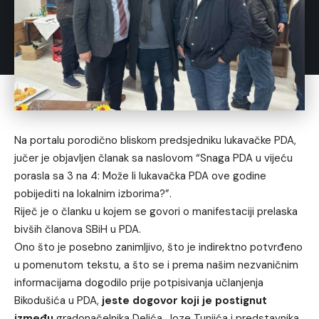
Na portalu porodično bliskom predsjedniku lukavačke PDA,
jučer je objavljen članak sa naslovom “Snaga PDA u vijeću
porasla sa 3 na 4: Može li lukavačka PDA ove godine
pobijediti na lokalnim izborima?”.
Riječ je o članku u kojem se govori o manifestaciji prelaska
bivših članova SBiH u PDA.
Ono što je posebno zanimljivo, što je indirektno potvrđeno
u pomenutom tekstu, a što se i prema našim nezvaničnim
informacijama dogodilo prije potpisivanja učlanjenja
Bikodušića u PDA,
jeste dogovor koji je postignut
između
gradonačelnika Delića, Joze Tunjića i predstavnika