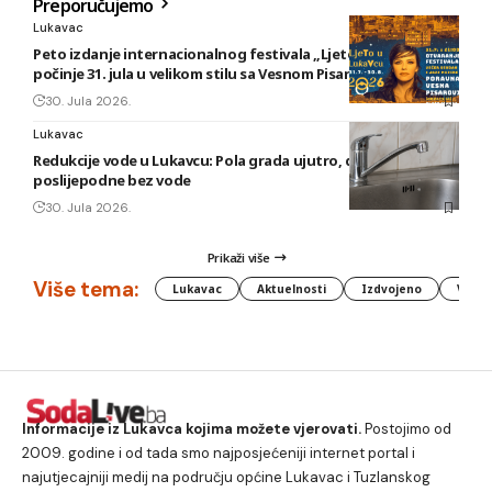
Preporučujemo
Lukavac
Peto izdanje internacionalnog festivala „Ljeto u Lukavcu“
počinje 31. jula u velikom stilu sa Vesnom Pisarović
30. Jula 2026.
Lukavac
Redukcije vode u Lukavcu: Pola grada ujutro, druga polovina
poslijepodne bez vode
30. Jula 2026.
Prikaži više
Više tema:
Lukavac
Aktuelnosti
Izdvojeno
Vlada
Informacije iz Lukavca kojima možete vjerovati.
Postojimo od
2009. godine i od tada smo najposjećeniji internet portal i
najutjecajniji medij na području općine Lukavac i Tuzlanskog