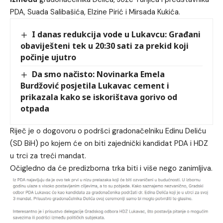
PDA, Suada Salibašića, Elzine Pirić i Mirsada Kukića.
I danas redukcija vode u Lukavcu: Građani
obaviješteni tek u 20:30 sati za prekid koji
počinje ujutro
Da smo načisto: Novinarka Emela
Burdžović posjetila Lukavac cement i
prikazala kako se iskorištava gorivo od
otpada
Riječ je o dogovoru o podršci gradonačelniku Edinu Deliću
(SD BiH) po kojem će on biti zajednički kandidat PDA i HDZ
u trci za treći mandat.
Očigledno da će predizborna trka biti i više nego zanimljiva.