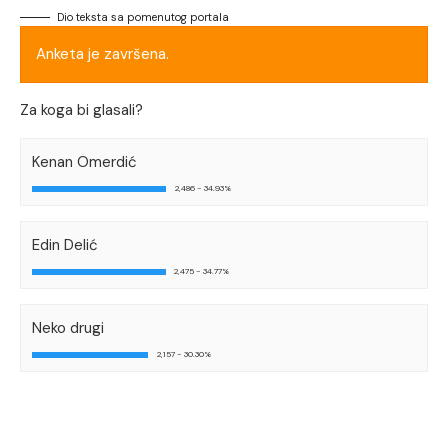
Dio teksta sa pomenutog portala
Anketa je završena.
Za koga bi glasali?
Kenan Omerdić
2,486 - 34.93%
Edin Delić
2,475 - 34.77%
Neko drugi
2,157 - 30.30%