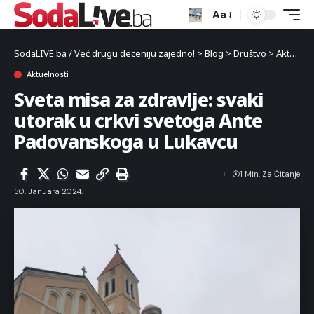
Aa
SodaLIVE.ba / Već drugu deceniju zajedno!
>
Blog
>
Društvo
>
Aktuelnosti
Aktuelnosti
Sveta misa za zdravlje: svaki
utorak u crkvi svetoga Ante
Padovanskoga u Lukavcu
1 Min. Za Čitanje
30. Januara 2024.