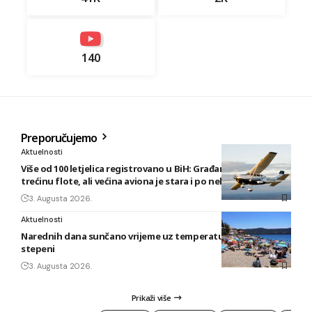
140
Preporučujemo
Aktuelnosti
Više od 100 letjelica registrovano u BiH: Građani posjeduju
trećinu flote, ali većina aviona je stara i po nekoliko decenija
3. Augusta 2026.
Aktuelnosti
Narednih dana sunčano vrijeme uz temperature do 40
stepeni
3. Augusta 2026.
Prikaži više