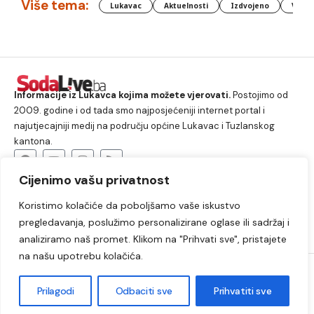
Više tema:
Lukavac
Aktuelnosti
Izdvojeno
Vlada
Informacije iz Lukavca kojima možete vjerovati.
Postojimo od
2009. godine i od tada smo najposjećeniji internet portal i
najutjecajniji medij na području općine Lukavac i Tuzlanskog
kantona.
Cijenimo vašu privatnost
O nama
Koristimo kolačiće da poboljšamo vaše iskustvo
Lukavac
Društvo
Crna hronika
Sport
pregledavanja, poslužimo personalizirane oglase ili sadržaj i
Kultura
Kolumne
Slobodno vrijeme
analiziramo naš promet. Klikom na "Prihvati sve", pristajete
na našu upotrebu kolačića.
2009. – 2024. © Lukavački info portal – SodaLIVE.ba. Sva prava
zadržana. Zabranjeno kopiranje autorskog sadržaja i korištenje
Prilagodi
Odbaciti sve
Prihvatiti sve
autorskih fotografija bez odobrenja portala.