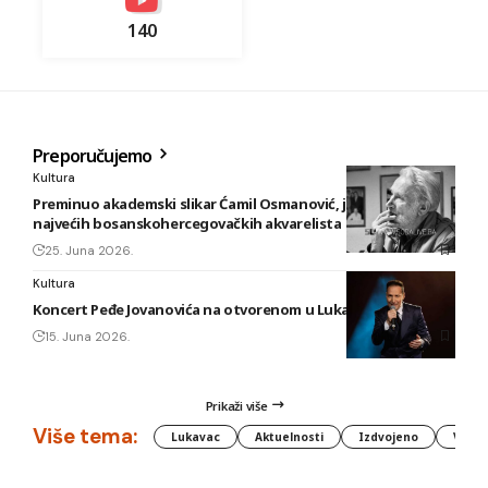
140
Preporučujemo
Kultura
Preminuo akademski slikar Ćamil Osmanović, jedan od
najvećih bosanskohercegovačkih akvarelista
25. Juna 2026.
Kultura
Koncert Peđe Jovanovića na otvorenom u Lukavcu
15. Juna 2026.
Prikaži više
Više tema:
Lukavac
Aktuelnosti
Izdvojeno
Vlada