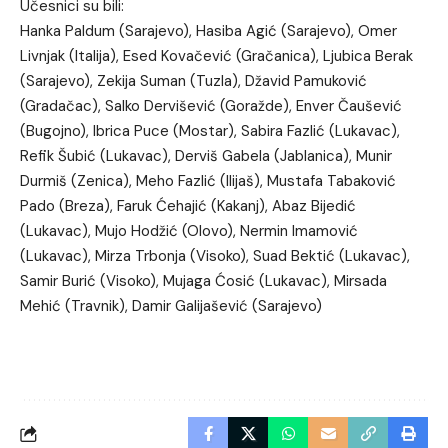
Učesnici su bili:
Hanka Paldum (Sarajevo), Hasiba Agić (Sarajevo), Omer
Livnjak (Italija), Esed Kovačević (Gračanica), Ljubica Berak
(Sarajevo), Zekija Suman (Tuzla), Džavid Pamuković
(Gradačac), Salko Dervišević (Goražde), Enver Čaušević
(Bugojno), Ibrica Puce (Mostar), Sabira Fazlić (Lukavac),
Refik Šubić (Lukavac), Derviš Gabela (Jablanica), Munir
Durmiš (Zenica), Meho Fazlić (Ilijaš), Mustafa Tabaković
Pado (Breza), Faruk Ćehajić (Kakanj), Abaz Bijedić
(Lukavac), Mujo Hodžić (Olovo), Nermin Imamović
(Lukavac), Mirza Trbonja (Visoko), Suad Bektić (Lukavac),
Samir Burić (Visoko), Mujaga Ćosić (Lukavac), Mirsada
Mehić (Travnik), Damir Galijašević (Sarajevo)