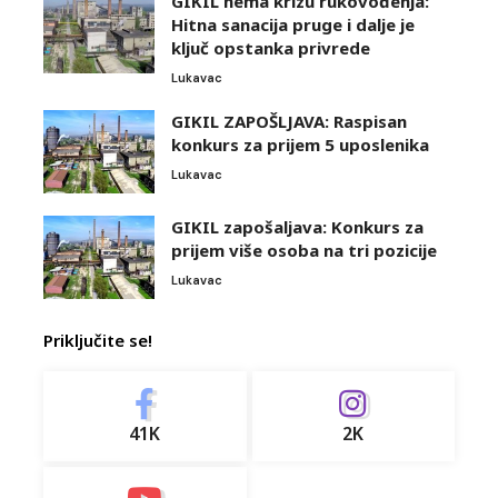
GIKIL nema krizu rukovođenja:
Hitna sanacija pruge i dalje je
ključ opstanka privrede
Lukavac
GIKIL ZAPOŠLJAVA: Raspisan
konkurs za prijem 5 uposlenika
Lukavac
GIKIL zapošaljava: Konkurs za
prijem više osoba na tri pozicije
Lukavac
Priključite se!
41K
2K