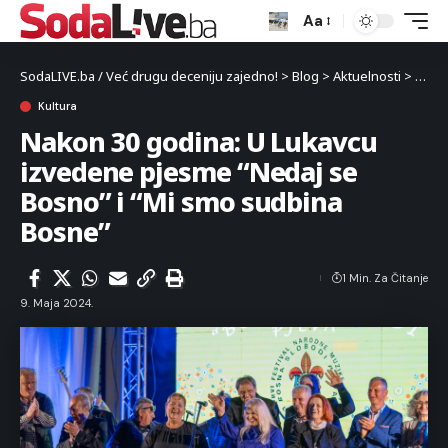
Aa
SodaLIVE.ba / Već drugu deceniju zajedno!
>
Blog
>
Aktuelnosti
>
Kultu
Kultura
Nakon 30 godina: U Lukavcu
izvedene pjesme “Nedaj se
Bosno” i “Mi smo sudbina
Bosne”
1 Min. Za Čitanje
9. Maja 2024.