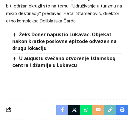
biti održan okrugli sto na temu: ‘’Udruživanje u turizmu na
mikro destinaciji’’ predavač: Petar Stamenović, direktor
etno kompleksa Deliblatska Čarda.
Žeks Doner napustio Lukavac: Objekat
nakon kratke poslovne epizode odvezen na
drugu lokaciju
U augustu svečano otvorenje Islamskog
centra i džamije u Lukavcu