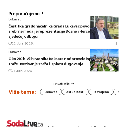
Preporučujemo
Lukavac
Čestitka gradonačelnika Grada Lukavac povodom osvajanja
srebrne medalje reprezentacije Bosne i Hercegovine u
sjedećoj odbojci
22. Jula 2026.
Lukavac
Oko 200 bivših radnika Koksare noć provelo ispred fabrike,
traže uvezivanje staža i isplatu dugovanja
21. Jula 2026.
Prikaži više
Više tema:
Lukavac
Aktuelnosti
Izdvojeno
Vlada