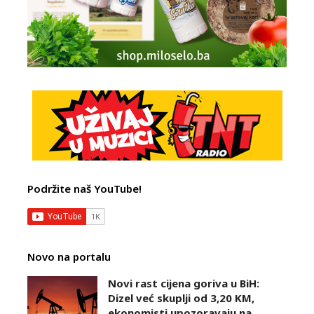
Podržite naš YouTube!
Novo na portalu
Novi rast cijena goriva u BiH:
Dizel već skuplji od 3,20 KM,
ekonomisti upozoravaju na