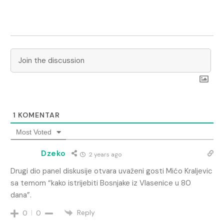
1
KOMENTAR
Most Voted
Dzeko
2 years ago
Drugi dio panel diskusije otvara uvaženi gosti Mićo Kraljevic
sa temom “kako istrijebiti Bosnjake iz Vlasenice u 80
dana”.
Reply
0
0