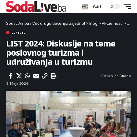
Aa
SodaLIVE.ba / Već drugu deceniju zajedno!
>
Blog
>
Aktuelnosti
>
Luka
Lukavac
LIST 2024: Diskusije na teme
poslovnog turizma i
udruživanja u turizmu
1 Min. Za Čitanje
9. Maja 2024.