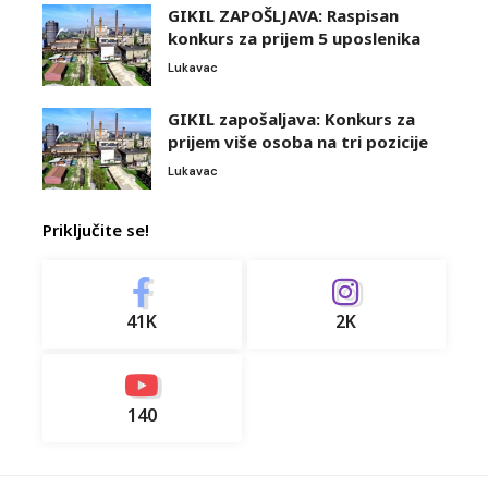
GIKIL ZAPOŠLJAVA: Raspisan
konkurs za prijem 5 uposlenika
Lukavac
GIKIL zapošaljava: Konkurs za
prijem više osoba na tri pozicije
Lukavac
Priključite se!
41K
2K
140