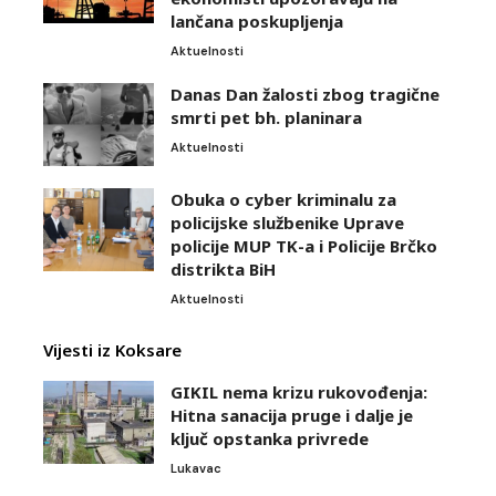
lančana poskupljenja
Aktuelnosti
Danas Dan žalosti zbog tragične
smrti pet bh. planinara
Aktuelnosti
Obuka o cyber kriminalu za
policijske službenike Uprave
policije MUP TK-a i Policije Brčko
distrikta BiH
Aktuelnosti
Vijesti iz Koksare
GIKIL nema krizu rukovođenja:
Hitna sanacija pruge i dalje je
ključ opstanka privrede
Lukavac