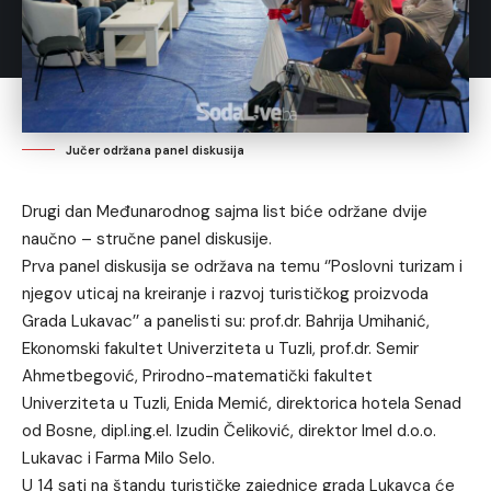
Jučer održana panel diskusija
Drugi dan Međunarodnog sajma list biće održane dvije
naučno – stručne panel diskusije.
Prva panel diskusija se održava na temu ‘’Poslovni turizam i
njegov uticaj na kreiranje i razvoj turističkog proizvoda
Grada Lukavac’’ a panelisti su: prof.dr. Bahrija Umihanić,
Ekonomski fakultet Univerziteta u Tuzli, prof.dr. Semir
Ahmetbegović, Prirodno-matematički fakultet
Univerziteta u Tuzli, Enida Memić, direktorica hotela Senad
od Bosne, dipl.ing.el. Izudin Čeliković, direktor Imel d.o.o.
Lukavac i Farma Milo Selo.
U 14 sati na štandu turističke zajednice grada Lukavca će