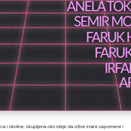
ca i okoline, okupljena oko ideje da ožive stare uspomene i