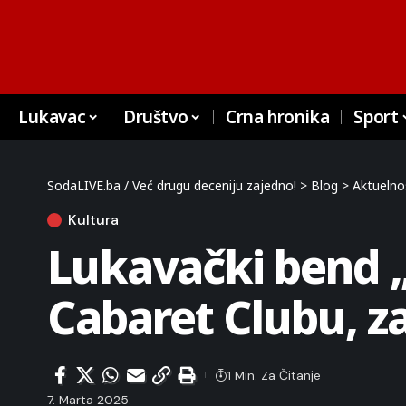
Lukavac
Društvo
Crna hronika
Sport
SodaLIVE.ba / Već drugu deceniju zajedno!
>
Blog
>
Aktuelno
Kultura
Lukavački bend „
Cabaret Clubu, z
1 Min. Za Čitanje
7. Marta 2025.