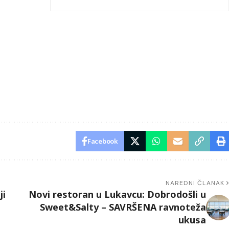
Facebook
NAREDNI ČLANAK
ji
Novi restoran u Lukavcu: Dobrodošli u
Sweet&Salty – SAVRŠENA ravnoteža
ukusa