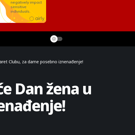
baret Clubu, za dame posebno iznenađenje!
će Dan žena u
enađenje!