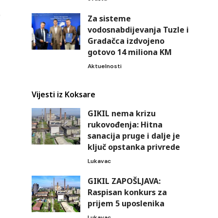
Za sisteme
vodosnabdijevanja Tuzle i
Gradačca izdvojeno
gotovo 14 miliona KM
Aktuelnosti
Vijesti iz Koksare
GIKIL nema krizu
rukovođenja: Hitna
sanacija pruge i dalje je
ključ opstanka privrede
Lukavac
GIKIL ZAPOŠLJAVA:
Raspisan konkurs za
prijem 5 uposlenika
Lukavac