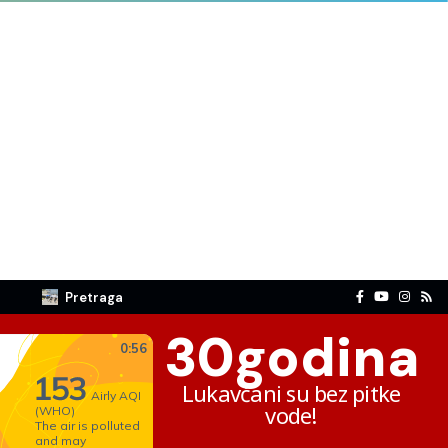
Pretraga
30
godina
Lukavčani su bez pitke
vode!