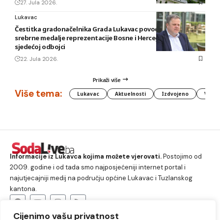
27. Jula 2026.
Lukavac
Čestitka gradonačelnika Grada Lukavac povodom osvajanja
srebrne medalje reprezentacije Bosne i Hercegovine u
sjedećoj odbojci
22. Jula 2026.
Prikaži više
Više tema:
Lukavac
Aktuelnosti
Izdvojeno
Vlada
Informacije iz Lukavca kojima možete vjerovati.
Postojimo od
2009. godine i od tada smo najposjećeniji internet portal i
najutjecajniji medij na području općine Lukavac i Tuzlanskog
kantona.
Cijenimo vašu privatnost