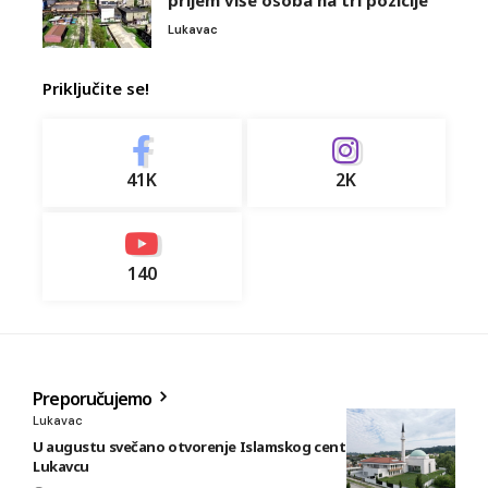
Lukavac
Priključite se!
41K
2K
140
Preporučujemo
Lukavac
U augustu svečano otvorenje Islamskog centra i džamije u
Lukavcu