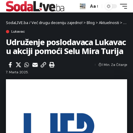
Aa
SodaLIVE.ba / Već drugu deceniju zajedno!
>
Blog
>
Aktuelnosti
>
Luka
Lukavac
Udruženje poslodavaca Lukavac
u akciji pomoći Selu Mira Turija
1 Min. Za Čitanje
7. Marta 2025.