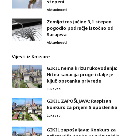
stepeni
Aktuelnosti
Zemljotres jačine 3,1 stepen
pogodio područje istočno od
Sarajeva
Aktuelnosti
Vijesti iz Koksare
GIKIL nema krizu rukovođenja:
Hitna sanacija pruge i dalje je
ključ opstanka privrede
Lukavac
GIKIL ZAPOŠLJAVA: Raspisan
konkurs za prijem 5 uposlenika
Lukavac
GIKIL zapošaljava: Konkurs za
prijem više osoba na tri pozicije