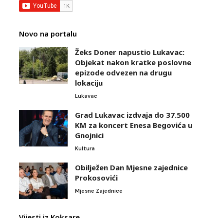
Novo na portalu
Žeks Doner napustio Lukavac:
Objekat nakon kratke poslovne
epizode odvezen na drugu
lokaciju
Lukavac
Grad Lukavac izdvaja do 37.500
KM za koncert Enesa Begovića u
Gnojnici
Kultura
Obilježen Dan Mjesne zajednice
Prokosovići
Mjesne Zajednice
Vijesti iz Koksare