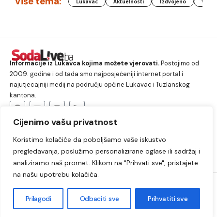
Više tema:
Lukavac
Aktuelnosti
Izdvojeno
Vlada
Informacije iz Lukavca kojima možete vjerovati.
Postojimo od
2009. godine i od tada smo najposjećeniji internet portal i
najutjecajniji medij na području općine Lukavac i Tuzlanskog
kantona.
Cijenimo vašu privatnost
O nama
Koristimo kolačiće da poboljšamo vaše iskustvo
Lukavac
Društvo
Crna hronika
Sport
pregledavanja, poslužimo personalizirane oglase ili sadržaj i
Kultura
Kolumne
Slobodno vrijeme
analiziramo naš promet. Klikom na "Prihvati sve", pristajete
na našu upotrebu kolačića.
2009. – 2024. © Lukavački info portal – SodaLIVE.ba. Sva prava
zadržana. Zabranjeno kopiranje autorskog sadržaja i korištenje
Prilagodi
Odbaciti sve
Prihvatiti sve
autorskih fotografija bez odobrenja portala.