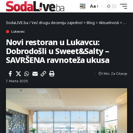
Aa
SodaLIVE.ba / Već drugu deceniju zajedno!
>
Blog
>
Aktuelnosti
>
Luka
Lukavac
Novi restoran u Lukavcu:
Dobrodošli u Sweet&Salty –
SAVRŠENA ravnoteža ukusa
1 Min. Za Čitanje
7. Marta 2025.