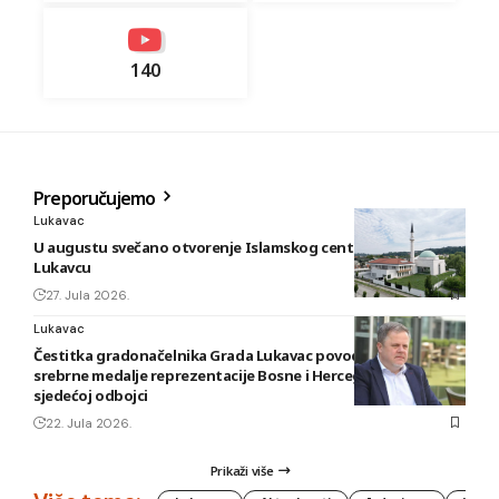
140
Preporučujemo
Lukavac
U augustu svečano otvorenje Islamskog centra i džamije u
Lukavcu
27. Jula 2026.
Lukavac
Čestitka gradonačelnika Grada Lukavac povodom osvajanja
srebrne medalje reprezentacije Bosne i Hercegovine u
sjedećoj odbojci
22. Jula 2026.
Prikaži više