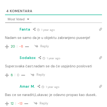
4
KOMENTARA
Most Voted
Fanta
1 year ago
Nadam se samo da je u objektu zabranjeno pusenje!
Reply
20
-8
Sodakox
1 year ago
Super.svaka čast.nadam se da će uspješno poslovati
Reply
8
0
Amar M.
1 year ago
Bas ce se naraditi,Lukavac je odavno propao kao dusek..
Reply
12
-13