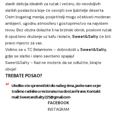
slanih delicija idealnih za ručak i večeru, do neodoljivih
slatkih poslastica koje će osvojiti sve ljubitelje deserta.
Osim bogatog menija, posjetitelji mogu očekivati moderan
ambijent, ugodnu atmosferu i gostoprimstvo na najvišem
nivou. Bez obzira dolazite li na brzinski obrok, poslovni ručak
ili opušteno druženje uz kafu i kolače,
Sweet&Salty
će biti
pravo mjesto za vas.
Vidimo se u TC Belamionix – dobrodošli u
Sweet&Salty
,
gdje se slatko i slano savršeno spajaju!
Sweet&Salty – Kad ne možete da se odlučite, birajte
oboje!
TREBATE POSAO?
Ukoliko ste spremni biti dio našeg tima, javite nam se jer
tražimo radnike u restoranu i na dostavi hrane. Kontakt
mail: SweetandSalty225@gmail.com
FACEBOOK
INSTAGRAM