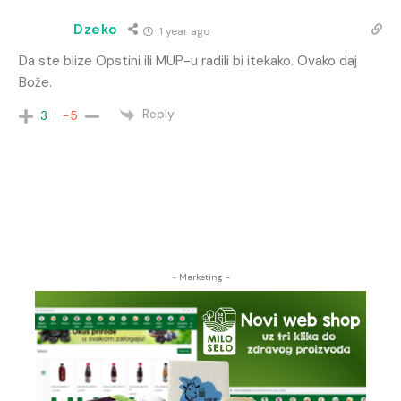
Dzeko
1 year ago
Da ste blize Opstini ili MUP-u radili bi itekako. Ovako daj
Bože.
Reply
3
-5
- Marketing -