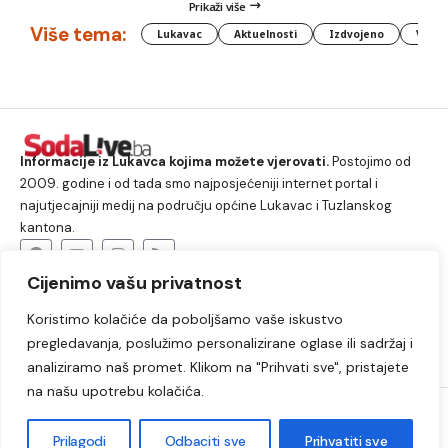
Prikaži više
Više tema:
Lukavac
Aktuelnosti
Izdvojeno
Vlada
Informacije iz Lukavca kojima možete vjerovati.
Postojimo od
2009. godine i od tada smo najposjećeniji internet portal i
najutjecajniji medij na području općine Lukavac i Tuzlanskog
kantona.
Cijenimo vašu privatnost
O nama
Koristimo kolačiće da poboljšamo vaše iskustvo
Lukavac
Društvo
Crna hronika
Sport
pregledavanja, poslužimo personalizirane oglase ili sadržaj i
Kultura
Kolumne
Slobodno vrijeme
analiziramo naš promet. Klikom na "Prihvati sve", pristajete
na našu upotrebu kolačića.
2009. – 2024. © Lukavački info portal – SodaLIVE.ba. Sva prava
zadržana. Zabranjeno kopiranje autorskog sadržaja i korištenje
Prilagodi
Odbaciti sve
Prihvatiti sve