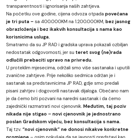
transparentnosti i ignorisanja naših zahtjeva.
Na početku ove godine, cijena odvoza otpada
povećana
je tri puta –
sa 400.000KM na 1.200.000KM,
bez jasnog
obrazloženja i bez ikakvih konsultacija s nama kao
korisnicima usluga.
Smatramo da su JP RAD i gradska uprava pokazali ozbiljan
nedostatak odgovornosti, jer su
teret svog (ne)rada
odlučili prebaciti upravo na privredu.
U proteklim mjesecima, održali smo više sastanaka i uputili
zvanične zahtjeve. Prije nekoliko sedmica održan je i
sastanak sa predstavnicima JP RAD, gdje smo predali
pisani zahtjev i dogovorili nastavak dijaloga. Obećano nam
je da ćemo biti pozvani na naredni sastanak i da ćemo
zajednički razmatrati novi cjenovnik.
Međutim, taj poziv
nikada nije stigao – novi cjenovnik je jednostrano
poslan Gradskom vijeću, bez konsultacija s nama.
Taj tzv.
“novi cjenovnik” ne donosi nikakve konkretne
promjene
– osim pokušaja da se javnosti predstavi kao