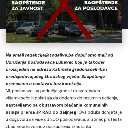
Na email redakcija@sodalive.ba dobili smo mail od
Udruženja poslodavaca Lukavac koji je također
proslijeđen na adresu Kabineta gradonačelnika i
predsjedavajućeg Gradskog vijeća. Saopštenje
prenosimo u nastavku bez korekcija:
Mi, poslodavci sa područja grada Lukavca, nakon
višemjesečnih pokušaja da dođemo do razumnih rješenja,
nastavljamo sa obustavom plaćanja komunalnih
usluga prema JP RAD do daljnjeg.
Ova odluka donijeta je
u dogovoru sa više od 200 poslodavaca, a u znak protesta
zbog neopravdanog poskupljenja, izostanka