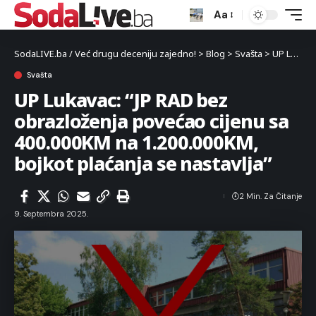
Aa
SodaLIVE.ba / Već drugu deceniju zajedno!
>
Blog
>
Svašta
>
UP Lukavac: “JP RAD bez obrazloženja povećao cijenu sa 400.000KM na 1.200.000KM, bojkot plaćanja se nastavlja”
Svašta
UP Lukavac: “JP RAD bez
obrazloženja povećao cijenu sa
400.000KM na 1.200.000KM,
bojkot plaćanja se nastavlja”
2 Min. Za Čitanje
9. Septembra 2025.