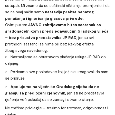
ustupak. Mi znamo da se suštinski ništa nije promijenilo, i da
se na ovaj način samo
nastavlja praksa bahatog
ponašanja i ignorisanja glasova privrede.
Ovim putem
JAVNO zahtijevamo hitan sastanak sa
gradonačelnikom i predsjedavajućim Gradskog vijeća
– bez prisustva predstavnika JP RAD
, jer su svi
prethodni sastanci sa njima bili bez ikakvog efekta.
Zbog svega navedenog:
Nastavljamo sa obustavom plaćanja usluga JP RAD do
daljnjeg.
Pozivamo sve poslodavce koji još nisu reagovali da nam
se pridruže.
Apelujemo na vijećnike Gradskog vijeća da ne
glasaju za predloženi cjenovnik,
jer isti ne predstavlja
rješenje već pokušaj da se zamagli stvarno stanje.
Ne tražimo privilegije – tražimo fer tretman, odgovornost i
dijalog.