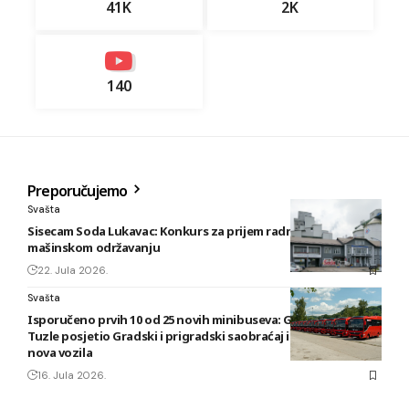
41K
2K
140
Preporučujemo
Svašta
Sisecam Soda Lukavac: Konkurs za prijem radnika u
mašinskom održavanju
22. Jula 2026.
Svašta
Isporučeno prvih 10 od 25 novih minibuseva: Gradonačelnik
Tuzle posjetio Gradski i prigradski saobraćaj i pregledao
nova vozila
16. Jula 2026.