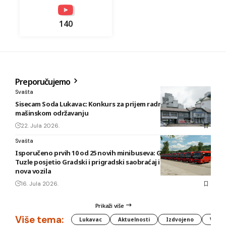
140
Preporučujemo
Svašta
Sisecam Soda Lukavac: Konkurs za prijem radnika u
mašinskom održavanju
22. Jula 2026.
Svašta
Isporučeno prvih 10 od 25 novih minibuseva: Gradonačelnik
Tuzle posjetio Gradski i prigradski saobraćaj i pregledao
nova vozila
16. Jula 2026.
Prikaži više
Više tema:
Lukavac
Aktuelnosti
Izdvojeno
Vlada