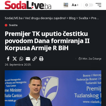
Aa
SodaLIVE.ba / Već drugu deceniju zajedno!
>
Blog
>
Svašta
>
Premijer TK uputio čestitku povodom Dana formiranja II Korpusa Armije R BiH
Svašta
Premijer TK uputio čestitku
povodom Dana formiranja II
Korpusa Armije R BiH
1 Min. Za Čitanje
26. Septembra 2025.