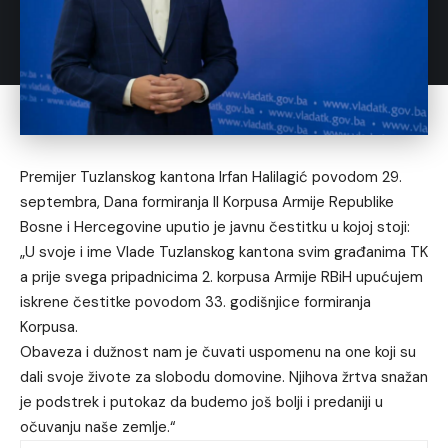
Premijer Tuzlanskog kantona Irfan Halilagić povodom 29.
septembra, Dana formiranja II Korpusa Armije Republike
Bosne i Hercegovine uputio je javnu čestitku u kojoj stoji:
„U svoje i ime Vlade Tuzlanskog kantona svim građanima TK
a prije svega pripadnicima 2. korpusa Armije RBiH upućujem
iskrene čestitke povodom 33. godišnjice formiranja
Korpusa.
Obaveza i dužnost nam je čuvati uspomenu na one koji su
dali svoje živote za slobodu domovine. Njihova žrtva snažan
je podstrek i putokaz da budemo još bolji i predaniji u
očuvanju naše zemlje.“