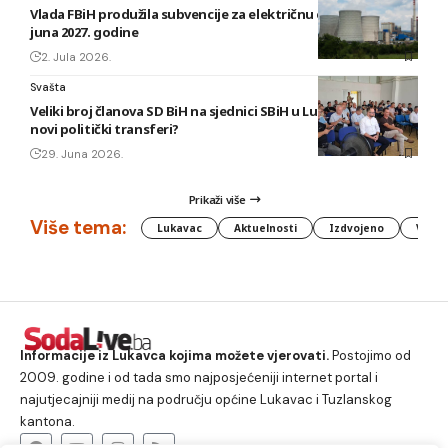
Vlada FBiH produžila subvencije za električnu energiju do 30.
juna 2027. godine
2. Jula 2026.
Svašta
Veliki broj članova SD BiH na sjednici SBiH u Lukavcu: Uskoro
novi politički transferi?
29. Juna 2026.
Prikaži više
Više tema:
Lukavac
Aktuelnosti
Izdvojeno
Vlada
Informacije iz Lukavca kojima možete vjerovati.
Postojimo od
2009. godine i od tada smo najposjećeniji internet portal i
najutjecajniji medij na području općine Lukavac i Tuzlanskog
kantona.