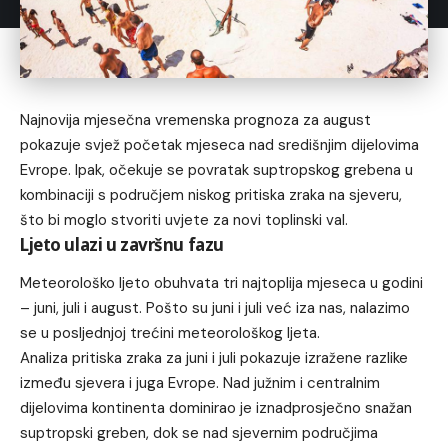
Najnovija mjesečna vremenska prognoza za august
pokazuje svjež početak mjeseca nad središnjim dijelovima
Evrope. Ipak, očekuje se povratak suptropskog grebena u
kombinaciji s područjem niskog pritiska zraka na sjeveru,
što bi moglo stvoriti uvjete za novi toplinski val.
Ljeto ulazi u završnu fazu
Meteorološko ljeto obuhvata tri najtoplija mjeseca u godini
– juni, juli i august. Pošto su juni i juli već iza nas, nalazimo
se u posljednjoj trećini meteorološkog ljeta.
Analiza pritiska zraka za juni i juli pokazuje izražene razlike
između sjevera i juga Evrope. Nad južnim i centralnim
dijelovima kontinenta dominirao je iznadprosječno snažan
suptropski greben, dok se nad sjevernim područjima