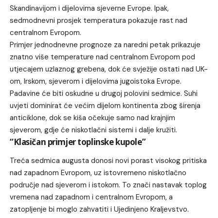
Skandinavijom i dijelovima sjeverne Evrope. Ipak,
sedmodnevni prosjek temperatura pokazuje rast nad
centralnom Evropom.
Primjer jednodnevne prognoze za naredni petak prikazuje
znatno više temperature nad centralnom Evropom pod
utjecajem uzlaznog grebena, dok će svježije ostati nad UK-
om, Irskom, sjeverom i dijelovima jugoistoka Evrope.
Padavine će biti oskudne u drugoj polovini sedmice. Suhi
uvjeti dominirat će većim dijelom kontinenta zbog širenja
anticiklone, dok se kiša očekuje samo nad krajnjim
sjeverom, gdje će niskotlačni sistemi i dalje kružiti.
“Klasičan primjer toplinske kupole”
Treća sedmica augusta donosi novi porast visokog pritiska
nad zapadnom Evropom, uz istovremeno niskotlačno
područje nad sjeverom i istokom. To znači nastavak toplog
vremena nad zapadnom i centralnom Evropom, a
zatopljenje bi moglo zahvatiti i Ujedinjeno Kraljevstvo.