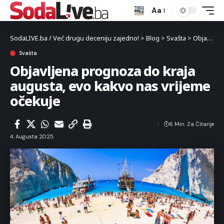
Aa
SodaLIVE.ba / Već drugu deceniju zajedno!
>
Blog
>
Svašta
>
Objavljena prognoza do kraja augusta, evo kakvo nas vrijeme očekuje
Svašta
Objavljena prognoza do kraja
augusta, evo kakvo nas vrijeme
očekuje
6 Min. Za Čitanje
4. Augusta 2025.