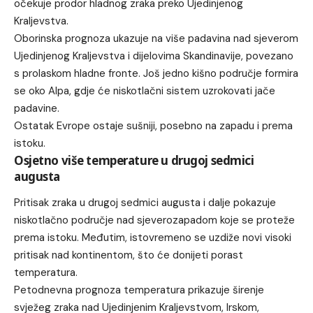
očekuje prodor hladnog zraka preko Ujedinjenog
Kraljevstva.
Oborinska prognoza ukazuje na više padavina nad sjeverom
Ujedinjenog Kraljevstva i dijelovima Skandinavije, povezano
s prolaskom hladne fronte. Još jedno kišno područje formira
se oko Alpa, gdje će niskotlačni sistem uzrokovati jače
padavine.
Ostatak Evrope ostaje sušniji, posebno na zapadu i prema
istoku.
Osjetno više temperature u drugoj sedmici
augusta
Pritisak zraka u drugoj sedmici augusta i dalje pokazuje
niskotlačno područje nad sjeverozapadom koje se proteže
prema istoku. Međutim, istovremeno se uzdiže novi visoki
pritisak nad kontinentom, što će donijeti porast
temperatura.
Petodnevna prognoza temperatura prikazuje širenje
svježeg zraka nad Ujedinjenim Kraljevstvom, Irskom,