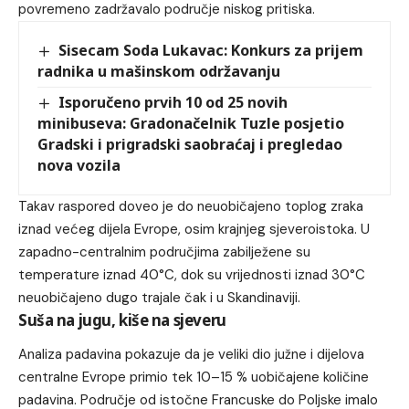
povremeno zadržavalo područje niskog pritiska.
Sisecam Soda Lukavac: Konkurs za prijem
radnika u mašinskom održavanju
Isporučeno prvih 10 od 25 novih
minibuseva: Gradonačelnik Tuzle posjetio
Gradski i prigradski saobraćaj i pregledao
nova vozila
Takav raspored doveo je do neuobičajeno toplog zraka
iznad većeg dijela Evrope, osim krajnjeg sjeveroistoka. U
zapadno-centralnim područjima zabilježene su
temperature iznad 40°C, dok su vrijednosti iznad 30°C
neuobičajeno dugo trajale čak i u Skandinaviji.
Suša na jugu, kiše na sjeveru
Analiza padavina pokazuje da je veliki dio južne i dijelova
centralne Evrope primio tek 10–15 % uobičajene količine
padavina. Područje od istočne Francuske do Poljske imalo