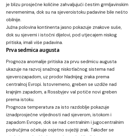
je blizu prosječne količine zahvaljujući čestim grmljavinskim
nevremenima, dok su na sjeveroistoku padavine bile nešto
obilnije.
Južna polovina kontinenta jasno pokazuje znakove suše,
dok su sjeverni i istočni dijelovi, pod utjecajem niskog
pritiska, imali više padavina.
Prva sedmica augusta
Prognoza anomalije pritiska za prvu sedmicu augusta
ukazuje na razvoj snažnog niskotlačnog sistema nad
sjeverozapadom, uz prodor hladnijeg zraka prema
centralnoj Evropi. Istovremeno, greben se uzdiže nad
krajnjim zapadom, a Rossbyjev val potiče novi greben
prema istoku.
Prognoza temperatura za isto razdoblje pokazuje
iznadprosječne vrijednosti nad sjeverom, istokom i
zapadom Evrope, dok se nad centralnim i jugocentralnim
područjima očekuje osjetno svježiji zrak. Također se