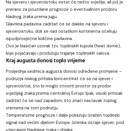
Na sjeveru i sjeveroistoku ostat će nešto svježije, ali još je
prerano za pouzdane prognoze o eventualnom prodoru
hladnog zraka prema jugu.
Glavnina padavina zadržat će se daleko na sjeveru i
sjeveroistoku, dok se nad ostatkom kontinenta očekuju
ispodprosječne količine padavina.
Ovo je klasičan uzorak tzv. toplinskih kupola (heat dome),
koje pojačavaju i produžuju trajanje toplinskih valova.
Kraj augusta donosi toplo vrijeme
Posljednja sedmica augusta donosi određene promjene –
područja niskog pritiska koncentrirat će se na sjever i
sjeveroistok, što bi moglo otvoriti prostor za prodor
svježijeg zraka prema centralnoj Evropi. Ipak, visoki pritisak
zadržat će se nad zapadom, što znači nastavak toplog
vremena na tom području.
Temperaturne prognoze i dalje pokazuju izražen toplinski
signal nad većim dijelom Evrope. Iznimka ostaje sjever, pod
utjecajem hladnijeg zraka i oblaka.