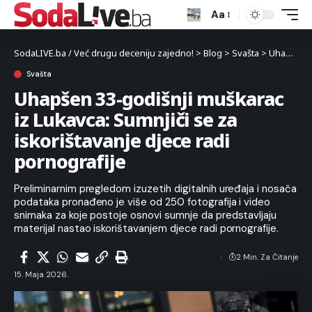
Aa
SodaLIVE.ba / Već drugu deceniju zajedno!
>
Blog
>
Svašta
>
Uhapšen 33-godišnji muškarac iz Lukavca: Sumnjiči se za iskorištavanje djece radi pornografije
Svašta
Uhapšen 33-godišnji muškarac
iz Lukavca: Sumnjiči se za
iskorištavanje djece radi
pornografije
Preliminarnim pregledom izuzetih digitalnih uređaja i nosača
podataka pronađeno je više od 250 fotografija i video
snimaka za koje postoje osnovi sumnje da predstavljaju
materijal nastao iskorištavanjem djece radi pornografije.
2 Min. Za Čitanje
15. Maja 2026.