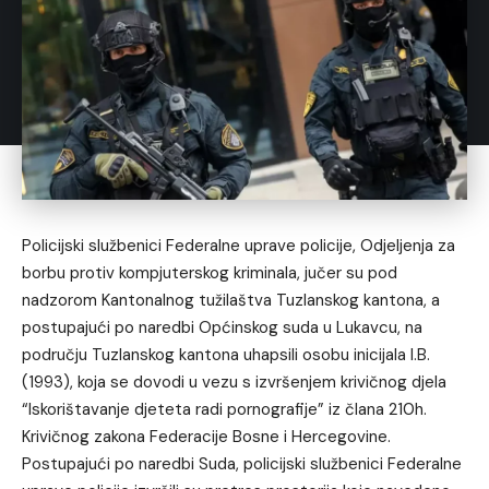
Policijski službenici Federalne uprave policije, Odjeljenja za
borbu protiv kompjuterskog kriminala, jučer su pod
nadzorom Kantonalnog tužilaštva Tuzlanskog kantona, a
postupajući po naredbi Općinskog suda u Lukavcu, na
području Tuzlanskog kantona uhapsili osobu inicijala I.B.
(1993), koja se dovodi u vezu s izvršenjem krivičnog djela
“Iskorištavanje djeteta radi pornografije” iz člana 210h.
Krivičnog zakona Federacije Bosne i Hercegovine.
Postupajući po naredbi Suda, policijski službenici Federalne