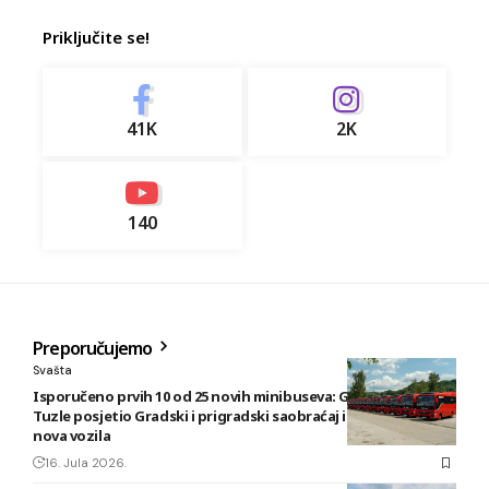
Priključite se!
41K
2K
140
Preporučujemo
Svašta
Isporučeno prvih 10 od 25 novih minibuseva: Gradonačelnik
Tuzle posjetio Gradski i prigradski saobraćaj i pregledao
nova vozila
16. Jula 2026.