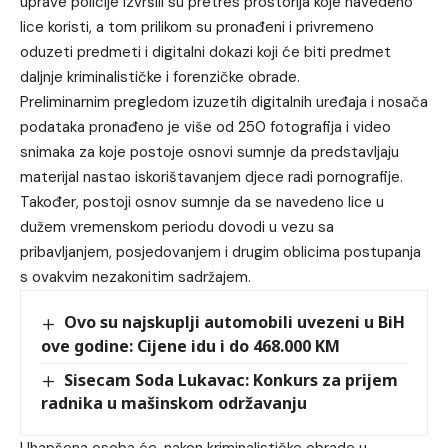
uprave policije izvršili su pretres prostorija koje navedeno
lice koristi, a tom prilikom su pronađeni i privremeno
oduzeti predmeti i digitalni dokazi koji će biti predmet
daljnje kriminalističke i forenzičke obrade.
Preliminarnim pregledom izuzetih digitalnih uređaja i nosača
podataka pronađeno je više od 250 fotografija i video
snimaka za koje postoje osnovi sumnje da predstavljaju
materijal nastao iskorištavanjem djece radi pornografije.
Također, postoji osnov sumnje da se navedeno lice u
dužem vremenskom periodu dovodi u vezu sa
pribavljanjem, posjedovanjem i drugim oblicima postupanja
s ovakvim nezakonitim sadržajem.
Ovo su najskuplji automobili uvezeni u BiH
ove godine: Cijene idu i do 468.000 KM
Sisecam Soda Lukavac: Konkurs za prijem
radnika u mašinskom održavanju
Uhapšena osoba će, nakon kriminalističke obrade u