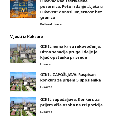
Lukavac kao festivalska
pozornica: Peto izdanje „Ljeta u
Lukavcu“ donosi umjetnost bez
granica
Kultura
Lukavac
Vijesti iz Koksare
GIKIL nema krizu rukovođenja:
Hitna sanacija pruge i dalje je
ključ opstanka privrede
Lukavac
GIKIL ZAPOŠLJAVA: Raspisan
konkurs za prijem 5 uposlenika
Lukavac
GIKIL zapošaljava: Konkurs za
prijem više osoba na tri pozicije
Lukavac