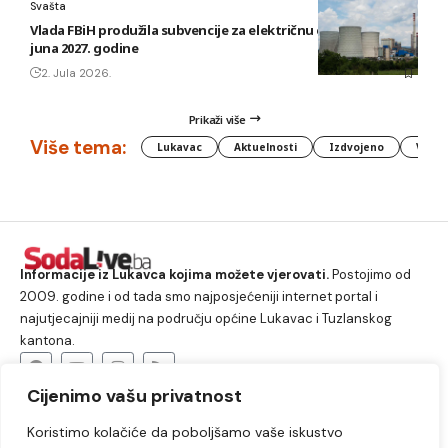
Svašta
Vlada FBiH produžila subvencije za električnu energiju do 30.
juna 2027. godine
2. Jula 2026.
Prikaži više
Više tema:
Lukavac
Aktuelnosti
Izdvojeno
Vlada
Informacije iz Lukavca kojima možete vjerovati.
Postojimo od
2009. godine i od tada smo najposjećeniji internet portal i
najutjecajniji medij na području općine Lukavac i Tuzlanskog
kantona.
Cijenimo vašu privatnost
O nama
Koristimo kolačiće da poboljšamo vaše iskustvo
Lukavac
Društvo
Crna hronika
Sport