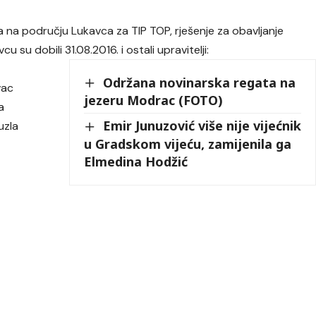
a na području Lukavca za TIP TOP, rješenje za obavljanje
 su dobili 31.08.2016. i ostali upravitelji:
Održana novinarska regata na
vac
jezeru Modrac (FOTO)
a
Emir Junuzović više nije vijećnik
uzla
u Gradskom vijeću, zamijenila ga
Elmedina Hodžić