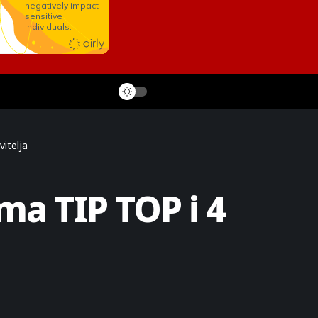
itelja
ma TIP TOP i 4