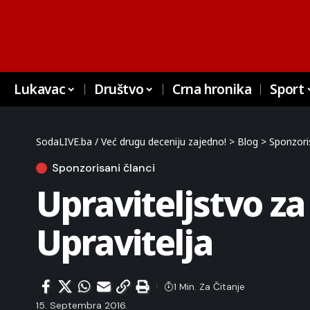
Lukavac
Društvo
Crna hronika
Sport
SodaLIVE.ba / Već drugu deceniju zajedno!
>
Blog
>
Sponzoris
Sponzorisani članci
Upraviteljstvo za
Upravitelja
1 Min. Za Čitanje
15. Septembra 2016.