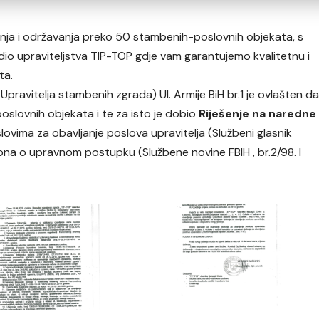
anja i održavanja preko 50 stambenih-poslovnih objekata, s
 upraviteljstva TIP-TOP gdje vam garantujemo kvalitetnu i
ta.
Upravitelja stambenih zgrada) Ul. Armije BiH br.1 je ovlašten d
slovnih objekata i te za isto je dobio
Riješenje na naredne
lovima za obavljanje poslova upravitelja (Službeni glasnik
kona o upravnom postupku (Službene novine FBIH , br.2/98. I