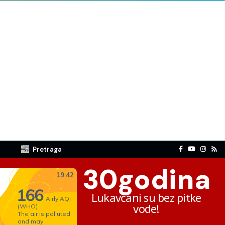
Pretraga
30
godina
Lukavčani su bez pitke
vode!