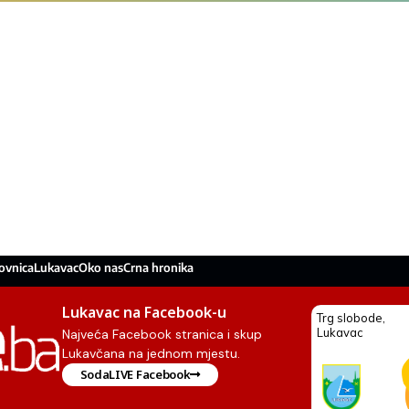
ovnica
Lukavac
Oko nas
Crna hronika
Lukavac na Facebook-u
Najveća Facebook stranica i skup
Lukavčana na jednom mjestu.
SodaLIVE Facebook