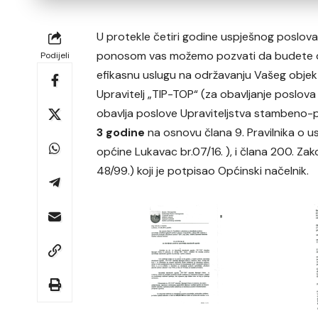
U protekle četiri godine uspješnog poslov
ponosom vas možemo pozvati da budete dio
Podijeli
efikasnu uslugu na održavanju Vašeg objek
Upravitelj „TIP-TOP“ (za obavljanje poslova 
obavlja poslove Upraviteljstva stambeno-po
3 godine
na osnovu člana 9. Pravilnika o us
općine Lukavac br.07/16. ), i člana 200. Za
48/99.) koji je potpisao Općinski načelnik.