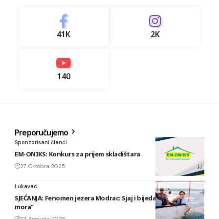
41K
2K
140
Preporučujemo
Sponzorisani članci
EM-ONIKS: Konkurs za prijem skladištara
27. Oktobra 2025.
Lukavac
SJEĆANJA: Fenomen jezera Modrac: Sjaj i bijeda “bosanskog
mora”