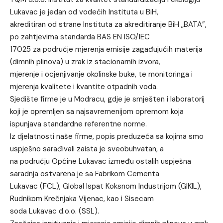
Lukavac je jedan od vodećih Instituta u BiH,
akreditiran od strane Instituta za akreditiranje BiH „BATA”,
po zahtjevima standarda BAS EN ISO/IEC
17025 za područje mjerenja emisije zagađujućih materija
(dimnih plinova) u zrak iz stacionarnih izvora,
mjerenje i ocjenjivanje okolinske buke, te monitoringa i
mjerenja kvalitete i kvantite otpadnih voda.
Sjedište firme je u Modracu, gdje je smješten i laboratorij
koji je opremljen sa najsavremenijom opremom koja
ispunjava standardne referentne norme.
Iz djelatnosti naše firme, popis preduzeća sa kojima smo
uspješno sarađivali zaista je sveobuhvatan, a
na području Općine Lukavac između ostalih uspješna
saradnja ostvarena je sa Fabrikom Cementa
Lukavac (FCL), Global Ispat Koksnom Industrijom (GIKIL),
Rudnikom Krečnjaka Vijenac, kao i Sisecam
soda Lukavac d.o.o. (SSL).