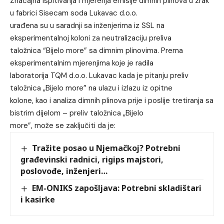
Značajna ispitivanja i mjerenja emisije dimnih plinova u zrak
u fabrici Sisecam soda Lukavac d.o.o.
urađena su u saradnji sa inženjerima iz SSL na
eksperimentalnoj koloni za neutralizaciju preliva
taložnica “Bijelo more” sa dimnim plinovima. Prema
eksperimentalnim mjerenjima koje je radila
laboratorija TQM d.o.o. Lukavac kada je pitanju preliv
taložnica „Bijelo more” na ulazu i izlazu iz opitne
kolone, kao i analiza dimnih plinova prije i poslije tretiranja sa
bistrim dijelom – preliv taložnica „Bijelo
more”, može se zaključiti da je:
Tražite posao u Njemačkoj? Potrebni
građevinski radnici, rigips majstori,
poslovođe, inženjeri…
EM-ONIKS zapošljava: Potrebni skladištari
i kasirke