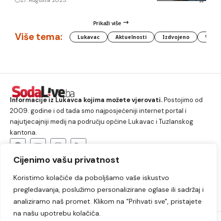
27. Augusta 2025.
Prikaži više
Više tema:
Lukavac
Aktuelnosti
Izdvojeno
Vlada
Informacije iz Lukavca kojima možete vjerovati.
Postojimo od
2009. godine i od tada smo najposjećeniji internet portal i
najutjecajniji medij na području općine Lukavac i Tuzlanskog
kantona.
Cijenimo vašu privatnost
O nama
Koristimo kolačiće da poboljšamo vaše iskustvo
Lukavac
Društvo
Crna hronika
Sport
pregledavanja, poslužimo personalizirane oglase ili sadržaj i
Kultura
Kolumne
Slobodno vrijeme
analiziramo naš promet. Klikom na "Prihvati sve", pristajete
na našu upotrebu kolačića.