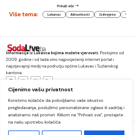
Prikaži više
Više tema:
Lukavac
Aktuelnosti
Izdvojeno
Vlada
Informacije iz Lukavca kojima možete vjerovati.
Postojimo od
2009. godine i od tada smo najposjećeniji internet portal i
najutjecajniji medij na području općine Lukavac i Tuzlanskog
kantona.
Cijenimo vašu privatnost
O nama
Koristimo kolačiće da poboljšamo vaše iskustvo
Lukavac
Društvo
Crna hronika
Sport
pregledavanja, poslužimo personalizirane oglase ili sadržaj i
Kultura
Kolumne
Slobodno vrijeme
analiziramo naš promet. Klikom na "Prihvati sve", pristajete
na našu upotrebu kolačića.
2009. – 2024. © Lukavački info portal – SodaLIVE.ba. Sva prava
zadržana. Zabranjeno kopiranje autorskog sadržaja i korištenje