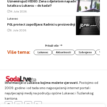
Uznemirujući VIDEO: Žena s djetetom napadnuta od pasa
lutalica u Lukavcu – do kada!?
14. Jula 2026.
Lukavac
PGL protect zapošljava: Radnici u proizvodnji i vulkanizeri
6. Jula 2026.
Prikaži više
Više tema:
Lukavac
Aktuelnosti
Izdvojeno
Vlada
Informacije iz Lukavca kojima možete vjerovati.
Postojimo od
2009. godine i od tada smo najposjećeniji internet portal i
najutjecajniji medij na području općine Lukavac i Tuzlanskog
kantona.