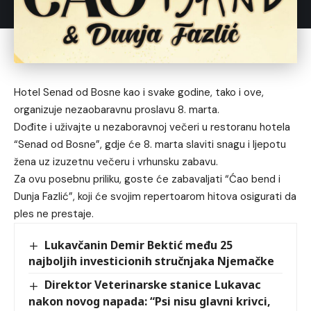
Hotel Senad od Bosne kao i svake godine, tako i ove,
organizuje nezaobaravnu proslavu 8. marta.
Dođite i uživajte u nezaboravnoj večeri u restoranu hotela
“Senad od Bosne”, gdje će 8. marta slaviti snagu i ljepotu
žena uz izuzetnu večeru i vrhunsku zabavu.
Za ovu posebnu priliku, goste će zabavaljati “Ćao bend i
Dunja Fazlić”, koji će svojim repertoarom hitova osigurati da
ples ne prestaje.
Lukavčanin Demir Bektić među 25
najboljih investicionih stručnjaka Njemačke
Direktor Veterinarske stanice Lukavac
nakon novog napada: “Psi nisu glavni krivci,