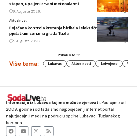
stepen, upaljeni crveni meteoalarmi
6. Augusta 2026.
Aktuelnosti
Pojačana kontrola kretanja bicikala i električnih romobila u
pješačkim zonama grada Tuzla
5. Augusta 2026.
Prikaži više
Više tema:
Lukavac
Aktuelnosti
Izdvojeno
Vlada
Informacije iz Lukavca kojima možete vjerovati.
Postojimo od
2009. godine i od tada smo najposjećeniji internet portal i
najutjecajniji medij na području općine Lukavac i Tuzlanskog
kantona.