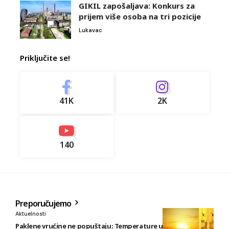
GIKIL zapošaljava: Konkurs za
prijem više osoba na tri pozicije
Lukavac
Priključite se!
41K
2K
140
Preporučujemo
Aktuelnosti
Paklene vrućine ne popuštaju: Temperature u BiH i do 41