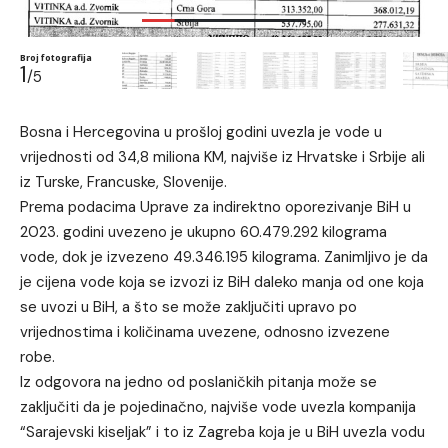
Broj fotografija
1
/5
Bosna i Hercegovina u prošloj godini uvezla je vode u
vrijednosti od 34,8 miliona KM, najviše iz Hrvatske i Srbije ali
iz Turske, Francuske, Slovenije.
Prema podacima Uprave za indirektno oporezivanje BiH u
2023. godini uvezeno je ukupno 60.479.292 kilograma
vode, dok je izvezeno 49.346.195 kilograma. Zanimljivo je da
je cijena vode koja se izvozi iz BiH daleko manja od one koja
se uvozi u BiH, a što se može zaključiti upravo po
vrijednostima i količinama uvezene, odnosno izvezene
robe.
Iz odgovora na jedno od poslaničkih pitanja može se
zaključiti da je pojedinačno, najviše vode uvezla kompanija
“Sarajevski kiseljak” i to iz Zagreba koja je u BiH uvezla vodu