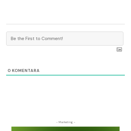
0
KOMENTARA
- Marketing -