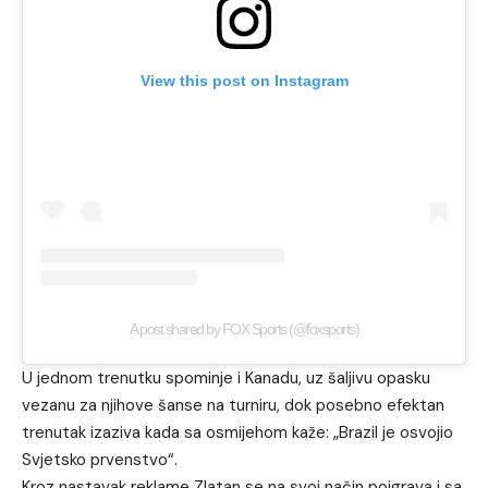
View this post on Instagram
A post shared by FOX Sports (@foxsports)
U jednom trenutku spominje i Kanadu, uz šaljivu opasku
vezanu za njihove šanse na turniru, dok posebno efektan
trenutak izaziva kada sa osmijehom kaže: „Brazil je osvojio
Svjetsko prvenstvo“.
Kroz nastavak reklame Zlatan se na svoj način poigrava i sa