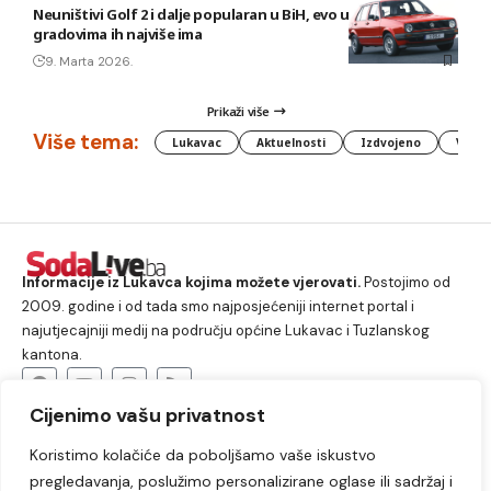
Neuništivi Golf 2 i dalje popularan u BiH, evo u kojim
gradovima ih najviše ima
9. Marta 2026.
Prikaži više
Više tema:
Lukavac
Aktuelnosti
Izdvojeno
Vlada
Informacije iz Lukavca kojima možete vjerovati.
Postojimo od
2009. godine i od tada smo najposjećeniji internet portal i
najutjecajniji medij na području općine Lukavac i Tuzlanskog
kantona.
Cijenimo vašu privatnost
O nama
Koristimo kolačiće da poboljšamo vaše iskustvo
Lukavac
Društvo
Crna hronika
Sport
pregledavanja, poslužimo personalizirane oglase ili sadržaj i