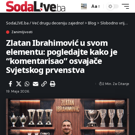
Aa
SodaLIVE.ba / Već drugu deceniju zajedno!
>
Blog
>
Slobodno vrijeme
Zanimljivosti
Zlatan Ibrahimović u svom
elementu: pogledajte kako je
“komentarisao” osvajače
Svjetskog prvenstva
2 Min. Za Čitanje
19. Maja 2026.