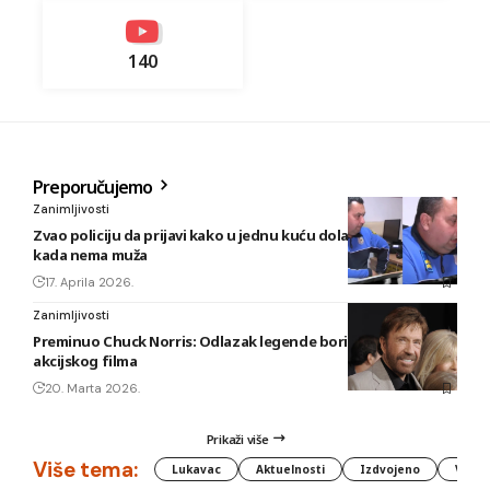
140
Preporučujemo
Zanimljivosti
Zvao policiju da prijavi kako u jednu kuću dolazi ljubavnik
kada nema muža
17. Aprila 2026.
Zanimljivosti
Preminuo Chuck Norris: Odlazak legende borilačkih vještina i
akcijskog filma
20. Marta 2026.
Prikaži više
Više tema:
Lukavac
Aktuelnosti
Izdvojeno
Vlada