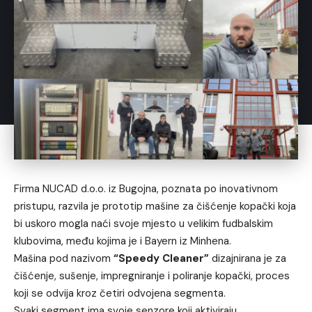
Firma NUCAD d.o.o. iz Bugojna, poznata po inovativnom
pristupu, razvila je prototip mašine za čišćenje kopački koja
bi uskoro mogla naći svoje mjesto u velikim fudbalskim
klubovima, među kojima je i Bayern iz Minhena.
Mašina pod nazivom
“Speedy Cleaner”
dizajnirana je za
čišćenje, sušenje, impregniranje i poliranje kopački, proces
koji se odvija kroz četiri odvojena segmenta.
Svaki segment ima svoje senzore koji aktiviraju