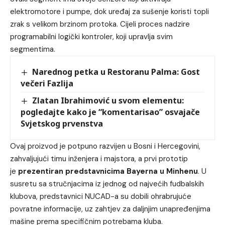
elektromotore i pumpe, dok uređaj za sušenje koristi topli
zrak s velikom brzinom protoka. Cijeli proces nadzire
programabilni logički kontroler, koji upravlja svim
segmentima.
Narednog petka u Restoranu Palma: Gost
večeri Fazlija
Zlatan Ibrahimović u svom elementu:
pogledajte kako je “komentarisao” osvajače
Svjetskog prvenstva
Ovaj proizvod je potpuno razvijen u Bosni i Hercegovini,
zahvaljujući timu inženjera i majstora, a prvi prototip
je
prezentiran predstavnicima Bayerna u Minhenu
. U
susretu sa stručnjacima iz jednog od najvećih fudbalskih
klubova, predstavnici NUCAD-a su dobili ohrabrujuće
povratne informacije, uz zahtjev za daljnjim unapređenjima
mašine prema specifičnim potrebama kluba.