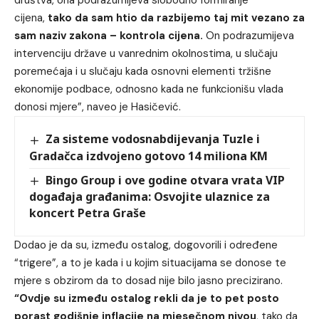
društva, ona podrazumijeva slobodno formiranje
cijena,
tako da sam htio da razbijemo taj mit vezano za
sam naziv zakona – kontrola cijena.
On podrazumijeva
intervenciju države u vanrednim okolnostima, u slučaju
poremećaja i u slučaju kada osnovni elementi tržišne
ekonomije podbace, odnosno kada ne funkcionišu vlada
donosi mjere”, naveo je Hasičević.
Za sisteme vodosnabdijevanja Tuzle i
Gradačca izdvojeno gotovo 14 miliona KM
Bingo Group i ove godine otvara vrata VIP
događaja građanima: Osvojite ulaznice za
koncert Petra Graše
Dodao je da su, između ostalog, dogovorili i određene
“trigere”, a to je kada i u kojim situacijama se donose te
mjere s obzirom da to dosad nije bilo jasno precizirano.
“Ovdje su između ostalog rekli da je to pet posto
porast godišnje inflacije na mjesečnom nivou
, tako da