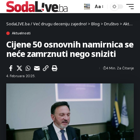
Aa
SodaLIVE.ba / Već drugu deceniju zajedno!
>
Blog
>
Društvo
>
Aktuelnosti
Aktuelnosti
Cijene 50 osnovnih namirnica se
neće zamrznuti nego sniziti
4 Min. Za Čitanje
4. Februara 2025.