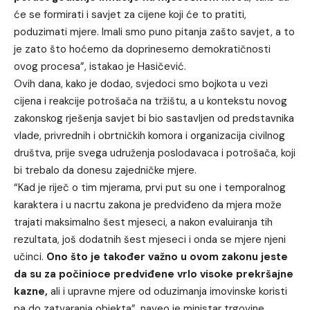
će se formirati i savjet za cijene koji će to pratiti,
poduzimati mjere. Imali smo puno pitanja zašto savjet, a to
je zato što hoćemo da doprinesemo demokratičnosti
ovog procesa”, istakao je Hasičević.
Ovih dana, kako je dodao, svjedoci smo bojkota u vezi
cijena i reakcije potrošača na tržištu, a u kontekstu novog
zakonskog rješenja savjet bi bio sastavljen od predstavnika
vlade, privrednih i obrtničkih komora i organizacija civilnog
društva, prije svega udruženja poslodavaca i potrošača, koji
bi trebalo da donesu zajedničke mjere.
“Kad je riječ o tim mjerama, prvi put su one i temporalnog
karaktera i u nacrtu zakona je predviđeno da mjera može
trajati maksimalno šest mjeseci, a nakon evaluiranja tih
rezultata, još dodatnih šest mjeseci i onda se mjere njeni
učinci.
Ono što je također važno u ovom zakonu jeste
da su za počinioce predviđene vrlo visoke prekršajne
kazne,
ali i upravne mjere od oduzimanja imovinske koristi
pa do zatvaranja objekta”, naveo je ministar trgovine.