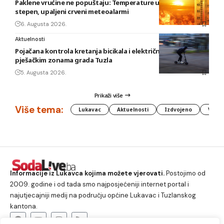
Paklene vrućine ne popuštaju: Temperature u BiH i do 41
stepen, upaljeni crveni meteoalarmi
6. Augusta 2026.
Aktuelnosti
Pojačana kontrola kretanja bicikala i električnih romobila u
pješačkim zonama grada Tuzla
5. Augusta 2026.
Prikaži više
Više tema:
Lukavac
Aktuelnosti
Izdvojeno
Vlada
Informacije iz Lukavca kojima možete vjerovati.
Postojimo od
2009. godine i od tada smo najposjećeniji internet portal i
najutjecajniji medij na području općine Lukavac i Tuzlanskog
kantona.