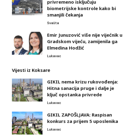
privremeno isključuju
biometrijske kontrole kako bi
smanjili čekanja
Svašta
Emir Junuzović više nije vijećnik u
Gradskom vijeću, zamijenila ga
Elmedina Hodžić
Lukavac
Vijesti iz Koksare
GIKIL nema krizu rukovođenja:
Hitna sanacija pruge i dalje je
ključ opstanka privrede
Lukavac
GIKIL ZAPOŠLJAVA: Raspisan
konkurs za prijem 5 uposlenika
Lukavac