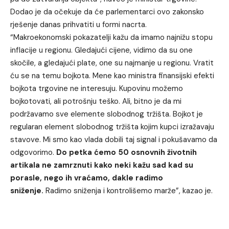
Dodao je da očekuje da će parlementarci ovo zakonsko
rješenje danas prihvatiti u formi nacrta.
“Makroekonomski pokazatelji kažu da imamo najnižu stopu
inflacije u regionu. Gledajući cijene, vidimo da su one
skočile, a gledajući plate, one su najmanje u regionu. Vratit
ću se na temu bojkota. Mene kao ministra finansijski efekti
bojkota trgovine ne interesuju. Kupovinu možemo
bojkotovati, ali potrošnju teško. Ali, bitno je da mi
podržavamo sve elemente slobodnog tržišta. Bojkot je
regularan element slobodnog tržišta kojim kupci izražavaju
stavove. Mi smo kao vlada dobili taj signal i pokušavamo da
odgovorimo.
Do petka ćemo 50 osnovnih životnih
artikala ne zamrznuti kako neki kažu sad kad su
porasle, nego ih vraćamo, dakle radimo
sniženje.
Radimo sniženja i kontrolišemo marže”, kazao je.